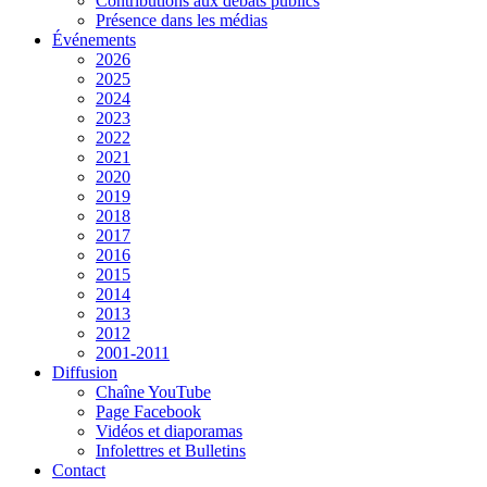
Contributions aux débats publics
Présence dans les médias
Événements
2026
2025
2024
2023
2022
2021
2020
2019
2018
2017
2016
2015
2014
2013
2012
2001-2011
Diffusion
Chaîne YouTube
Page Facebook
Vidéos et diaporamas
Infolettres et Bulletins
Contact