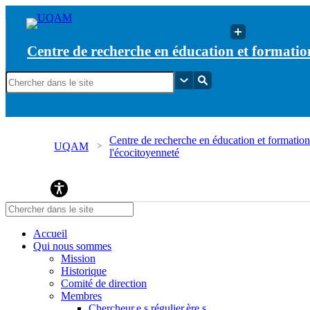
Centre de recherche en éducation et formation
Centre de recherche en éducation et formation 
UQAM
l'écocitoyenneté
Centre de recherche en éducation et formation re
Accueil
Qui nous sommes
Mission
Historique
Comité de direction
Membres
Chercheur.e.s régulier.ère.s