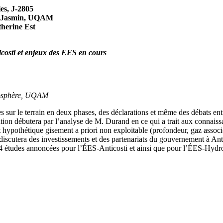
ies, J-2805
h-Jasmin, UQAM
therine Est
icosti et enjeux des EES en cours
tmosphère, UQAM
sur le terrain en deux phases, des déclarations et même des débats ent
tation débutera par l’analyse de M. Durand en ce qui a trait aux connai
t hypothétique gisement a priori non exploitable (profondeur, gaz associ
discutera des investissements et des partenariats du gouvernement à Ant
s 64 études annoncées pour l’ÉES-Anticosti et ainsi que pour l’ÉES-Hydr