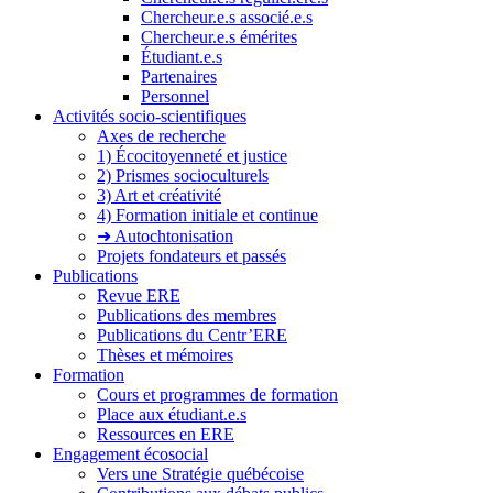
Chercheur.e.s associé.e.s
Chercheur.e.s émérites
Étudiant.e.s
Partenaires
Personnel
Activités socio-scientifiques
Axes de recherche
1) Écocitoyenneté et justice
2) Prismes socioculturels
3) Art et créativité
4) Formation initiale et continue
➜ Autochtonisation
Projets fondateurs et passés
Publications
Revue ERE
Publications des membres
Publications du Centr’ERE
Thèses et mémoires
Formation
Cours et programmes de formation
Place aux étudiant.e.s
Ressources en ERE
Engagement écosocial
Vers une Stratégie québécoise