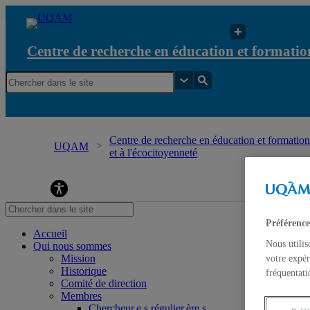
Centre de recherche en éducation et formation
Centre de recherche en éducation et formation
UQAM
et à l'écocitoyenneté
Centre de recherche en éducation et formation re
Préférence
Accueil
Nous utilis
Qui nous sommes
Mission
votre expér
Historique
fréquentati
Comité de direction
Membres
Chercheur.e.s régulier.ère.s