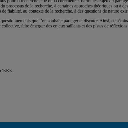
s pour la recherche et le ou la chercheur.e. Parmi les enjeux à partager
pe du processus de la recherche, à certaines approches théoriques ou à des
de fiabilité, au contexte de la recherche, à des questions de nature existe
es questionnements que l’on souhaite partager et discuter. Ainsi, ce sémin
e collective, faire émerger des enjeux saillants et des pistes de réflexi
ntr’ERE