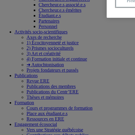
Préf
Chercheur.e.s associé.e.s
Chercheur.e.s émérites
Étudiant.e.s
Partenaires
Personnel
Activités socio-scientifiques
Axes de recherche
1) Écocitoyenneté et justice
2) Prismes socioculturels
3) Art et créativité
4) Formation initiale et continue
➜ Autochtonisation
Projets fondateurs et passés
Publications
Revue ERE
Publications des membres
Publications du Centr’ERE
Thèses et mémoires
Formation
Cours et programmes de formation
Place aux étudiant.e.s
Ressources en ERE
Engagement écosocial
Vers une Stratégie québécoise