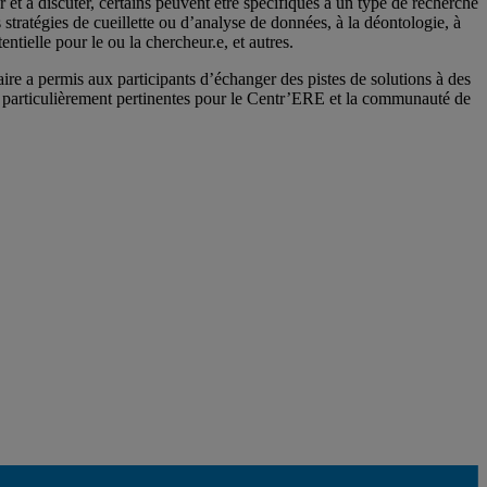
 et à discuter, certains peuvent être spécifiques à un type de recherche
 stratégies de cueillette ou d’analyse de données, à la déontologie, à
ntielle pour le ou la chercheur.e, et autres.
aire a permis aux participants d’échanger des pistes de solutions à des
ons particulièrement pertinentes pour le Centr’ERE et la communauté de