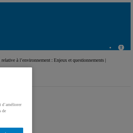
 relative à l’environnement : Enjeux et questionnements |
t d’améliorer
s de