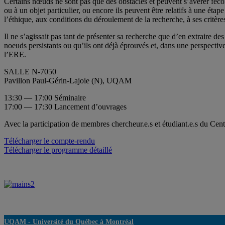
Certains nœuds ne sont pas que des obstacles et peuvent s’avérer fécond
ou à un objet particulier, ou encore ils peuvent être relatifs à une éta
l’éthique, aux conditions du déroulement de la recherche, à ses critères 
Il ne s’agissait pas tant de présenter sa recherche que d’en extraire d
noeuds persistants ou qu’ils ont déjà éprouvés et, dans une perspectiv
l’ERE.
SALLE N-7050
Pavillon Paul-Gérin-Lajoie (N), UQAM
13:30 — 17:00 Séminaire
17:00 — 17:30 Lancement d’ouvrages
Avec la participation de membres chercheur.e.s et étudiant.e.s du Ce
Télécharger le compte-rendu
Télécharger le programme détaillé
UQAM -
Université du Québec à Montréal