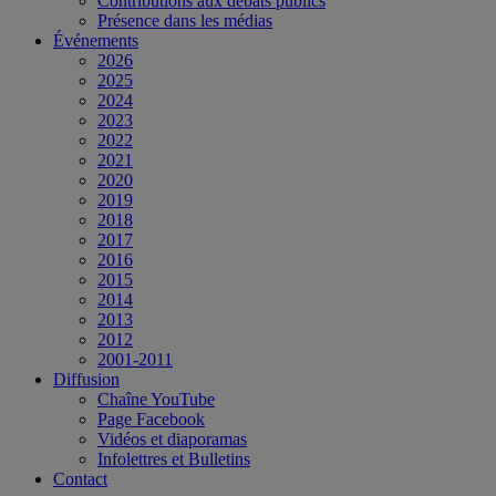
Contributions aux débats publics
Présence dans les médias
Événements
2026
2025
2024
2023
2022
2021
2020
2019
2018
2017
2016
2015
2014
2013
2012
2001-2011
Diffusion
Chaîne YouTube
Page Facebook
Vidéos et diaporamas
Infolettres et Bulletins
Contact