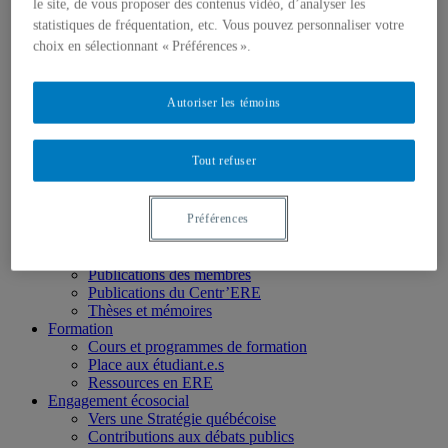
Chercheur.e.s associé.e.s
le site, de vous proposer des contenus vidéo, d’analyser les
Chercheur.e.s émérites
statistiques de fréquentation, etc. Vous pouvez personnaliser votre
Étudiant.e.s
choix en sélectionnant « Préférences ».
Partenaires
Personnel
Activités socio-scientifiques
Autoriser les témoins
Axes de recherche
1) Écocitoyenneté et justice
2) Prismes socioculturels
Tout refuser
3) Art et créativité
4) Formation initiale et continue
➜ Autochtonisation
Préférences
Projets fondateurs et passés
Publications
Revue ERE
Publications des membres
Publications du Centr’ERE
Thèses et mémoires
Formation
Cours et programmes de formation
Place aux étudiant.e.s
Ressources en ERE
Engagement écosocial
Vers une Stratégie québécoise
Contributions aux débats publics