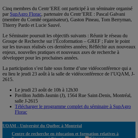
Cinq membres du Centr’ERE ont participé à un séminaire organisé
par
SupAgro Florac
, partenaire du Centr’ERE : Pascal Galvani
(membre du Comité organisateur), Gaston Pineau, Tom Berryman,
Thierry Pardo et Lucie Sauvé.
Le Séminaire poursuit les objectifs suivants : Réunir le réseau du
Groupe de Recherche sur l’Écoformation – GREF ; Faire le point
sur les travaux réalisés ces dernières années; Réfléchir aux nouveaux
enjeux, nouvelles pratiques et nouveaux axes de recherche à
développer pour les prochaines années.
La participation s’est faite sous forme d’une vidéoconférence qui a
eu lieu le jeudi 23 août à la salle de vidéoconférence de l’UQAM, J-
2615.
Le jeudi 23 août de 10h à 12h30
Pavillon Judith-Jasmin (J), 1564 Rue Saint-Denis, Montréal,
salle J-2615
Télécharger le programme complet du séminaire à SupAgro
Florac
UQAM -
Université du Québec à Montréal
Centre de recherche en éducation et formation relatives à