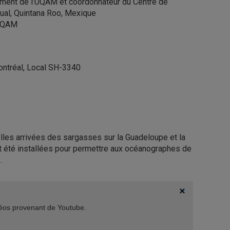
nement de l’UQAM et coordonnateur du Centre de
hual, Quintana Roo, Mexique
 UQAM
ontréal, Local SH-3340
les arrivées des sargasses sur la Guadeloupe et la
nt été installées pour permettre aux océanographes de
.
idéos provenant de Youtube.