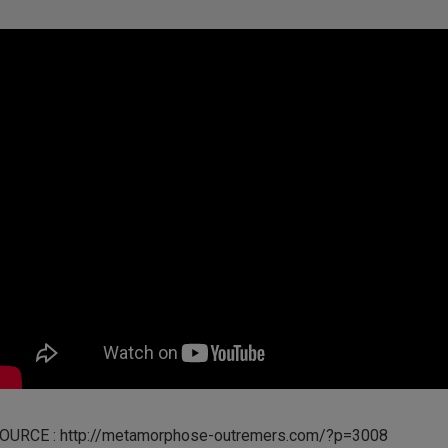
OURCE : http://metamorphose-outremers.com/?p=3008