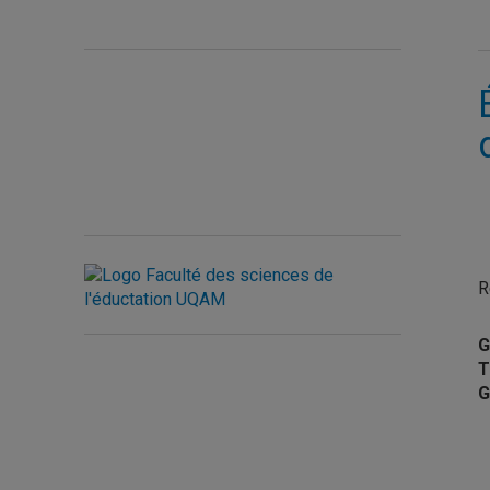
R
G
T
G