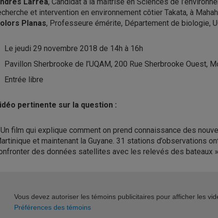
ndres Larrea
, Candidat à la maîtrise en Sciences de l’environ
echerche et intervention en environnement côtier Takata, à Maha
olors Planas
, Professeure émérite, Département de biologie,
Le jeudi 29 novembre 2018 de 14h à 16h
Pavillon Sherbrooke de l’UQAM, 200 Rue Sherbrooke Ouest, M
Entrée libre
idéo pertinente sur la question :
 Un film qui explique comment on prend connaissance des nouvel
artinique et maintenant la Guyane. 31 stations d’observations o
onfronter des données satellites avec les relevés des bateaux »
Vous devez autoriser les témoins publicitaires pour afficher les v
Préférences des témoins