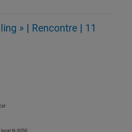
ing » | Rencontre | 11
Est
, local N-3050