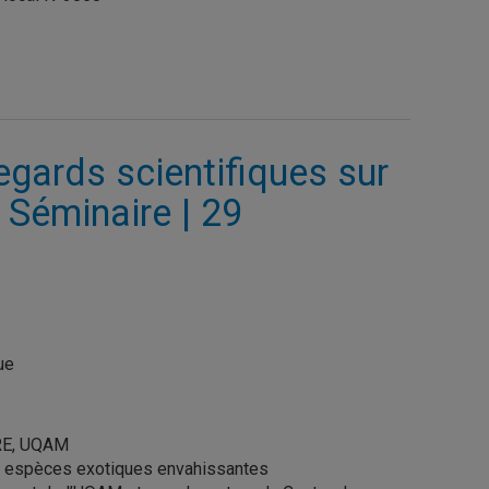
gards scientifiques sur
 Séminaire | 29
ue
ERE, UQAM
es espèces exotiques envahissantes