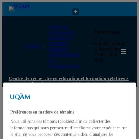
Centre de recherche en éducation et formation relatives à
Centre de
l'environnement et à l'écocitoyenneté
recherche en
Écoformation
éducation et
et «
formation
worldschooling
UQAM
relatives à
» | Rencontre |
l'environnement
11 décembre
et à
2018
l'écocitoyenneté
Centre de recherche en éducation et formation relatives à
l'environnement et à l'écocitoyenneté
Accueil
Qui nous sommes
Mission
Préférences en matière de témoins
Historique
Nous utilisons des témoins (cookies) afin de collecter des
Comité de direction
informations qui nous permettent d’améliorer votre expérience sur
Membres
Chercheur.e.s régulier.ère.s
le site, de vous proposer des contenus vidéo, d’analyser les