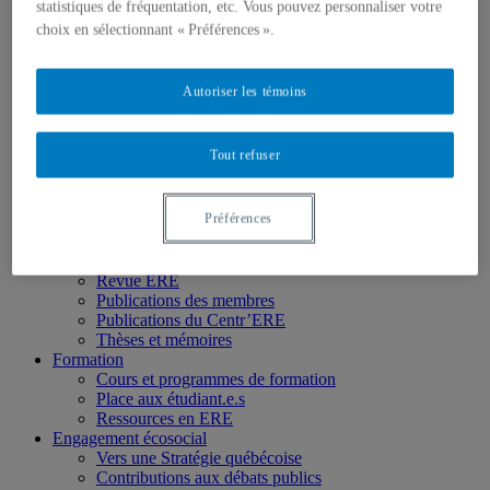
Chercheur.e.s associé.e.s
statistiques de fréquentation, etc. Vous pouvez personnaliser votre
Chercheur.e.s émérites
choix en sélectionnant « Préférences ».
Étudiant.e.s
Partenaires
Personnel
Autoriser les témoins
Activités socio-scientifiques
Axes de recherche
1) Écocitoyenneté et justice
Tout refuser
2) Prismes socioculturels
3) Art et créativité
4) Formation initiale et continue
Préférences
➜ Autochtonisation
Projets fondateurs et passés
Publications
Revue ERE
Publications des membres
Publications du Centr’ERE
Thèses et mémoires
Formation
Cours et programmes de formation
Place aux étudiant.e.s
Ressources en ERE
Engagement écosocial
Vers une Stratégie québécoise
Contributions aux débats publics