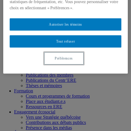
Chercheur.e.s émérites
statistiques de fréquentation, etc. Vous pouvez personnaliser votre
Étudiant.e.s
choix en sélectionnant « Préférences ».
Partenaires
Personnel
Activités socio-scientifiques
Autoriser les témoins
Axes de recherche
1) Écocitoyenneté et justice
2) Prismes socioculturels
Tout refuser
3) Art et créativité
4) Formation initiale et continue
➜ Autochtonisation
Préférences
Projets fondateurs et passés
Publications
Revue ERE
Publications des membres
Publications du Centr’ERE
Thèses et mémoires
Formation
Cours et programmes de formation
Place aux étudiant.e.s
Ressources en ERE
Engagement écosocial
Vers une Stratégie québécoise
Contributions aux débats publics
Présence dans les médias