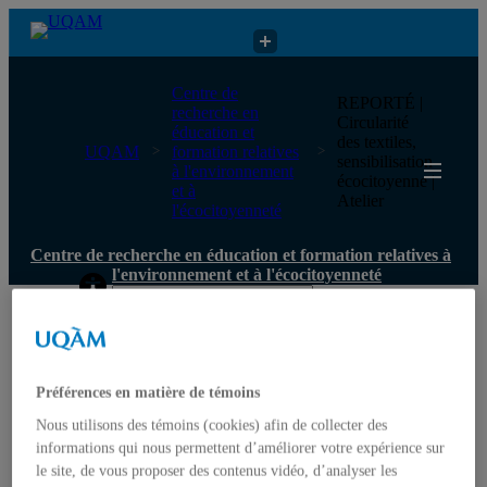
Centre de recherche en éducation et formation relatives à
Centre de
REPORTÉ |
l'environnement et à l'écocitoyenneté
recherche en
Circularité
éducation et
des textiles,
UQAM
formation relatives
sensibilisation
à l'environnement
écocitoyenne |
et à
Atelier
l'écocitoyenneté
Centre de recherche en éducation et formation relatives à
l'environnement et à l'écocitoyenneté
Accueil
Qui nous sommes
Mission
Historique
Préférences en matière de témoins
Comité de direction
Nous utilisons des témoins (cookies) afin de collecter des
Membres
informations qui nous permettent d’améliorer votre expérience sur
Chercheur.e.s régulier.ère.s
Chercheur.e.s associé.e.s
le site, de vous proposer des contenus vidéo, d’analyser les