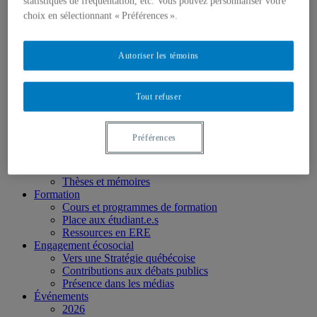
statistiques de fréquentation, etc. Vous pouvez personnaliser votre
Partenaires
Personnel
choix en sélectionnant « Préférences ».
Activités socio-scientifiques
Axes de recherche
1) Écocitoyenneté et justice
Autoriser les témoins
2) Prismes socioculturels
3) Art et créativité
4) Formation initiale et continue
Tout refuser
➜ Autochtonisation
Projets fondateurs et passés
Publications
Préférences
Revue ERE
Publications des membres
Publications du Centr’ERE
Thèses et mémoires
Formation
Cours et programmes de formation
Place aux étudiant.e.s
Ressources en ERE
Engagement écosocial
Vers une Stratégie québécoise
Contributions aux débats publics
Présence dans les médias
Événements
2026