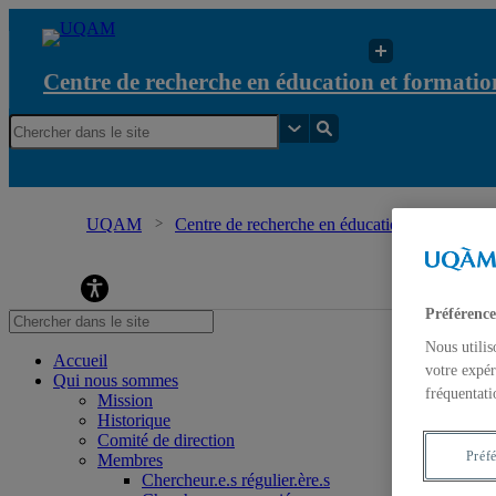
Centre de recherche en éducation et formation
UQAM
Centre de recherche en éducation et formation 
l'écocitoyenneté
Préférence
Nous utilis
Accueil
votre expér
Qui nous sommes
fréquentati
Mission
Historique
Comité de direction
Préf
Membres
Chercheur.e.s régulier.ère.s