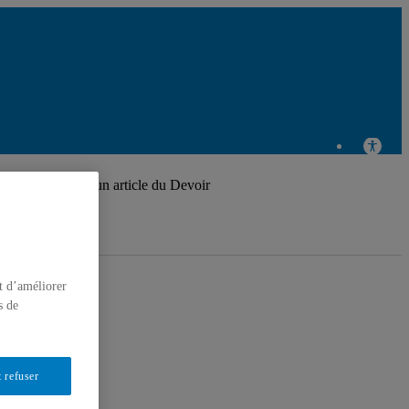
Centre de recherche
en éducation et
ucie Sauvé dans un article du Devoir
formation relatives à
l'environnement et à
t d’améliorer
s de
 refuser