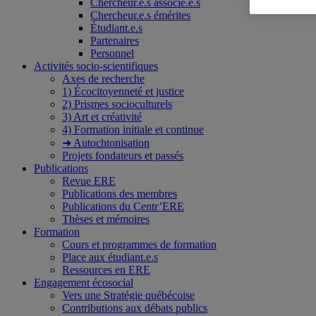
Chercheur.e.s associé.e.s
Chercheur.e.s émérites
Étudiant.e.s
Partenaires
Personnel
Activités socio-scientifiques
Axes de recherche
1) Écocitoyenneté et justice
2) Prismes socioculturels
3) Art et créativité
4) Formation initiale et continue
➜ Autochtonisation
Projets fondateurs et passés
Publications
Revue ERE
Publications des membres
Publications du Centr’ERE
Thèses et mémoires
Formation
Cours et programmes de formation
Place aux étudiant.e.s
Ressources en ERE
Engagement écosocial
Vers une Stratégie québécoise
Contributions aux débats publics