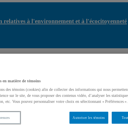
 relatives à l'environnement et à l'écocitoyenneté
relatives à l'environnement et à l'écocitoyenneté
Contribution de L
s en matière de témoins
ons des témoins (cookies) afin de collecter des informations qui nous permetten
ience sur le site, de vous proposer des contenus vidéo, d’analyser les statistique
on, etc. Vous pouvez personnaliser votre choix en sélectionnant « Préférences ».
érences
Autoriser les témoins
Tout