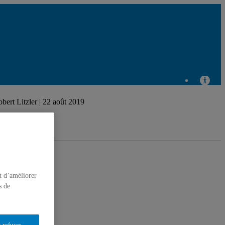
Centre de recherche en
éducation et formation relatives à
t Litzler | 22 août 2019
l'environnement et à
l'écocitoyenneté
t d’améliorer
s de