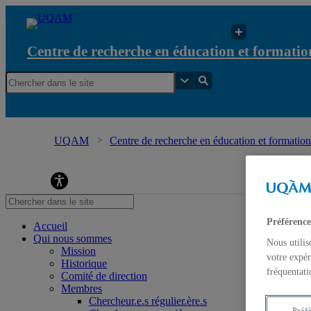
Centre de recherche en éducation et formation
UQAM
Centre de recherche en éducation et formation 
Préférence
Accueil
Qui nous sommes
Nous utilis
Mission
votre expér
Historique
fréquentati
Comité de direction
Membres
Chercheur.e.s régulier.ère.s