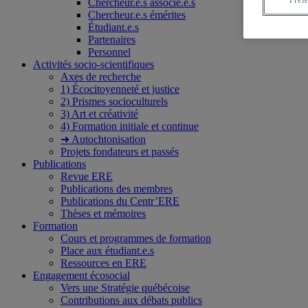
Préf
Chercheur.e.s associé.e.s
Chercheur.e.s émérites
Étudiant.e.s
Partenaires
Personnel
Activités socio-scientifiques
Axes de recherche
1) Écocitoyenneté et justice
2) Prismes socioculturels
3) Art et créativité
4) Formation initiale et continue
➜ Autochtonisation
Projets fondateurs et passés
Publications
Revue ERE
Publications des membres
Publications du Centr’ERE
Thèses et mémoires
Formation
Cours et programmes de formation
Place aux étudiant.e.s
Ressources en ERE
Engagement écosocial
Vers une Stratégie québécoise
Contributions aux débats publics