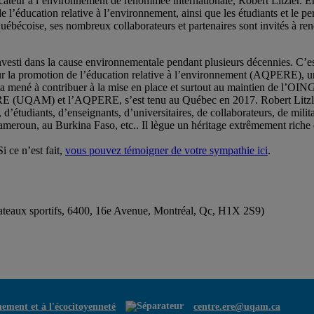
teur à l’environnement de renommée internationale, Robert Litzler. Enco
éducation relative à l’environnement, ainsi que les étudiants et le per
t québécoise, ses nombreux collaborateurs et partenaires sont invités à 
.
nvesti dans la cause environnementale pendant plusieurs décennies. C’e
 la promotion de l’éducation relative à l’environnement (AQPERE), un 
l’a mené à contribuer à la mise en place et surtout au maintien de l’OI
e’ERE (UQAM) et l’AQPERE, s’est tenu au Québec en 2017. Robert Litzle
, d’étudiants, d’enseignants, d’universitaires, de collaborateurs, de mil
Cameroun, au Burkina Faso, etc.. Il lègue un héritage extrêmement ric
 ce n’est fait,
vous pouvez témoigner de votre sympathie ici
.
ateaux sportifs, 6400, 16e Avenue, Montréal, Qc, H1X 2S9)
nement et à l'écocitoyenneté
centre.ere@uqam.ca