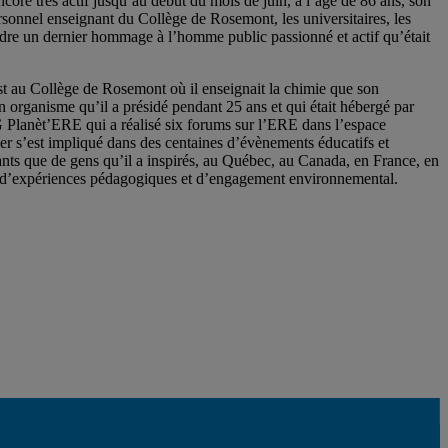
re très actif jusqu’au début du mois de juin, à l’âge de 86 ans, son
sonnel enseignant du Collège de Rosemont, les universitaires, les
rendre un dernier hommage à l’homme public passionné et actif qu’était
st au Collège de Rosemont où il enseignait la chimie que son
organisme qu’il a présidé pendant 25 ans et qui était hébergé par
NG Planèt’ERE qui a réalisé six forums sur l’ERE dans l’espace
r s’est impliqué dans des centaines d’évènements éducatifs et
itants que de gens qu’il a inspirés, au Québec, au Canada, en France, en
he d’expériences pédagogiques et d’engagement environnemental.