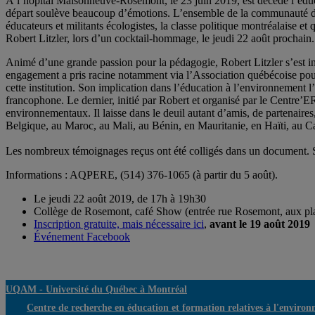
À l’hôpital Maisonneuve-Rosemont, le 23 juin 2019, est décédé l’éduca
départ soulève beaucoup d’émotions. L’ensemble de la communauté de l’
éducateurs et militants écologistes, la classe politique montréalaise e
Robert Litzler, lors d’un cocktail-hommage, le jeudi 22 août prochain
Animé d’une grande passion pour la pédagogie, Robert Litzler s’est i
engagement a pris racine notamment via l’Association québécoise pour
cette institution. Son implication dans l’éducation à l’environnement 
francophone. Le dernier, initié par Robert et organisé par le Centr
environnementaux. Il laisse dans le deuil autant d’amis, de partenaires
Belgique, au Maroc, au Mali, au Bénin, en Mauritanie, en Haïti, au 
Les nombreux témoignages reçus ont été colligés dans un document. Si
Informations : AQPERE, (514) 376-1065 (à partir du 5 août).
Le jeudi 22 août 2019, de 17h à 19h30
Collège de Rosemont, café Show (entrée rue Rosemont, aux pl
Inscription gratuite, mais nécessaire ici
,
avant le 19 août 2019
Événement Facebook
UQAM -
Université du Québec à Montréal
Centre de recherche en éducation et formation relatives à l'environ