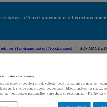
 relatives à l'environnement et à l'écocitoyenneté
relatives à l'environnement et à l'écocitoyenneté
HOMMAGE à Rober
s en matière de témoins
ons des témoins (cookies) afin de collecter des informations qui nous permetten
ience sur le site, de vous proposer des contenus vidéo, d’analyser les statistique
on, etc. Vous pouvez personnaliser votre choix en sélectionnant « Préférences ».