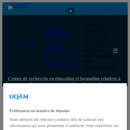
Centre de recherche en éducation et formation relatives à
Inauguration du
Centre de
l'environnement et à l'écocitoyenneté
Centre de
recherche en
recherche en
éducation et
éducation et
formation
UQAM
formation
relatives à
relatives à
l'environnement
l’environnement
et à
et à
l'écocitoyenneté
l’écocitoyenneté
Centre de recherche en éducation et formation relatives à
l'environnement et à l'écocitoyenneté
Accueil
Qui nous sommes
Mission
Préférences en matière de témoins
Historique
Nous utilisons des témoins (cookies) afin de collecter des
Comité de direction
Membres
informations qui nous permettent d’améliorer votre expérience sur