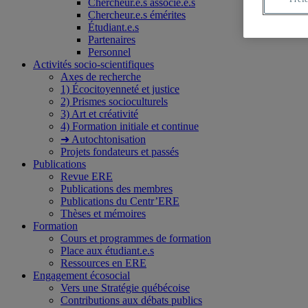
Chercheur.e.s associé.e.s
Chercheur.e.s émérites
Étudiant.e.s
Partenaires
Personnel
Activités socio-scientifiques
Axes de recherche
1) Écocitoyenneté et justice
2) Prismes socioculturels
3) Art et créativité
4) Formation initiale et continue
➜ Autochtonisation
Projets fondateurs et passés
Publications
Revue ERE
Publications des membres
Publications du Centr’ERE
Thèses et mémoires
Formation
Cours et programmes de formation
Place aux étudiant.e.s
Ressources en ERE
Engagement écosocial
Vers une Stratégie québécoise
Contributions aux débats publics