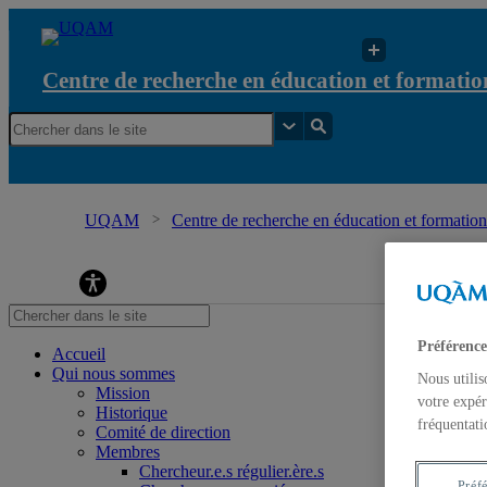
Centre de recherche en éducation et formation
UQAM
Centre de recherche en éducation et formation 
relatives à l'environnement et à l'écocitoyenneté
Préférence
Accueil
Qui nous sommes
Nous utilis
Mission
votre expér
Historique
fréquentati
Comité de direction
Membres
Chercheur.e.s régulier.ère.s
Préf