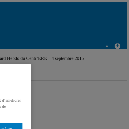
Centre de
recherche en
llard Hebdo du Centr’ERE – 4 septembre 2015
éducation et
formation
t d’améliorer
s de
 refuser