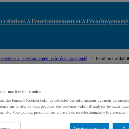
 relatives à l'environnement et à l'écocitoyenneté
relatives à l'environnement et à l'écocitoyenneté
Parution du Babi
s en matière de témoins
ons des témoins (cookies) afin de collecter des informations qui nous permetten
ience sur le site, de vous proposer des contenus vidéo, d’analyser les statistique
on, etc. Vous pouvez personnaliser votre choix en sélectionnant « Préférences ».
érences
Autoriser les témoins
Tout