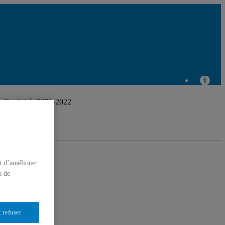
Centre de recherche en éducation
et formation relatives à
d’activités 2021-2022
l'environnement et à
l'écocitoyenneté
t d’améliorer
s de
 refuser