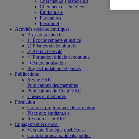
Chercheur.e.s associé.e.s
Chercheur.e.s émérites
Étudiant.e.s
Partenaires
Personnel
Activités socio-scientifiques
Axes de recherche
1) Écocitoyenneté et justice
2) Prismes socioculturels
3) Art et créativité
4) Formation initiale et continue
➜ Autochtonisation
Projets fondateurs et passés
Publications
Revue ERE
Publications des membres
Publications du Centr’ERE
Thèses et mémoires
Formation
Cours et programmes de formation
Place aux étudiant.e.s
Ressources en ERE
Engagement écosocial
Vers une Stratégie québécoise
Contributions aux débats publics