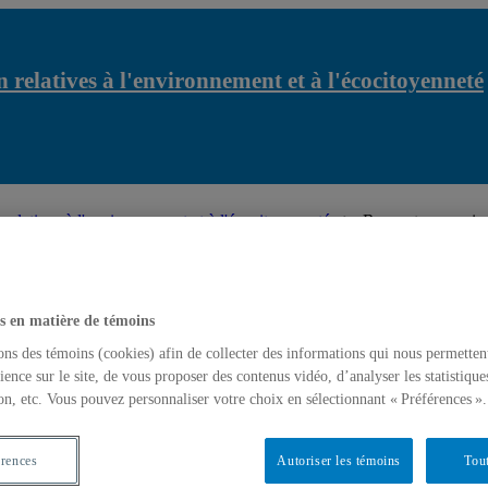
 relatives à l'environnement et à l'écocitoyenneté
relatives à l'environnement et à l'écocitoyenneté
Rapport sommaire 
s en matière de témoins
ons des témoins (cookies) afin de collecter des informations qui nous permetten
ience sur le site, de vous proposer des contenus vidéo, d’analyser les statistique
on, etc. Vous pouvez personnaliser votre choix en sélectionnant « Préférences ».
érences
Autoriser les témoins
Tout