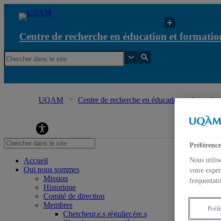
Centre de recherche en éducation et formation
UQAM
Centre de recherche en éducation et formation 
Préférence
Nous utilis
Accueil
Qui nous sommes
votre expér
Mission
fréquentati
Historique
Comité de direction
Membres
Préf
Chercheur.e.s régulier.ère.s