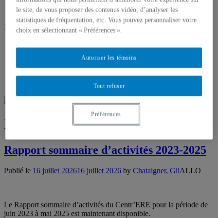
le site, de vous proposer des contenus vidéo, d’analyser les
statistiques de fréquentation, etc. Vous pouvez personnaliser votre
N
ous suivre sur :
choix en sélectionnant « Préférences ».
Autoriser les témoins
Tout refuser
Préférences
Rapports d’activités
Rapport sommaire d’activités 2023-2025
Publié le
16 juillet 2026
16 juillet 2026
by
Chataigner, Gil
ALLO
Le Rapport sommaire d’activités du Centr’ERE pour la période de
juin 2023 à mai 2025 est maintenant disponible.