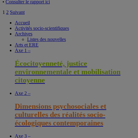
•
Consulter le rapport ici
Pagination
1
2
Suivant
des
Accueil
Activités socio-scientifiques
publications
Archives
Listes des nouvelles
Arts et ERE
Axe 1 –
Écocitoyenneté, justice
environnementale et mobilisation
citoyenne
Axe 2 –
Dimensions psychosociales et
culturelles des réalités socio-
écologiques contemporaines
Axe 3 –