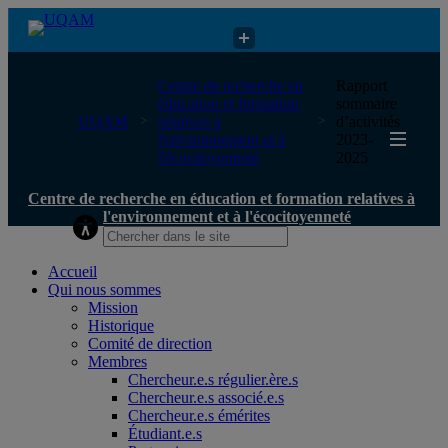
Centre de recherche en éducation et formation relatives à
Centre de recherche en
Rapport
l'environnement et à l'écocitoyenneté
éducation et formation
sommaire
UQAM
relatives à
d’activités
l'environnement et à
2023-
l'écocitoyenneté
2025
Centre de recherche en éducation et formation relatives à
l'environnement et à l'écocitoyenneté
Accueil
Qui nous sommes
Mission
Historique
Comité de direction
Membres
Chercheur.e.s régulier.ère.s
Chercheur.e.s associé.e.s
Chercheur.e.s émérites
Étudiant.e.s