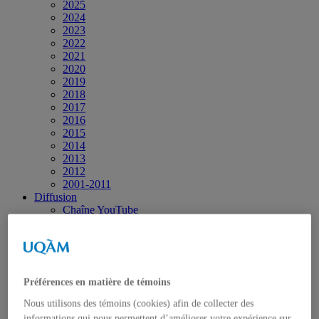
2025
2024
2023
2022
2021
2020
2019
2018
2017
2016
2015
2014
2013
2012
2001-2011
Diffusion
Chaîne YouTube
Page Facebook
Vidéos et diaporamas
Infolettres et Bulletins
Contact
Préférences en matière de témoins
Nous utilisons des témoins (cookies) afin de collecter des
informations qui nous permettent d’améliorer votre expérience sur