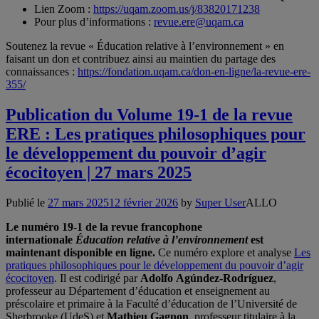
Lien Zoom :
https://uqam.zoom.us/j/83820171238
Pour plus d’informations :
revue.ere@uqam.ca
Soutenez la revue « Éducation relative à l’environnement » en
faisant un don et contribuez ainsi au maintien du partage des
connaissances :
https://fondation.uqam.ca/don-en-ligne/la-revue-ere-
355/
Publication du Volume 19-1 de la revue
ERE : Les pratiques philosophiques pour
le développement du pouvoir d’agir
écocitoyen | 27 mars 2025
Publié le
27 mars 2025
12 février 2026
by
Super User
ALLO
Le numéro 19-1 de la revue francophone
internationale
Éducation relative à l’environnement
est
maintenant disponible en ligne.
Ce numéro explore et analyse
Les
pratiques philosophiques pour le développement du pouvoir d’agir
écocitoyen
. Il est codirigé par
Adolfo Agúndez-Rodríguez
,
professeur au Département d’éducation et enseignement au
préscolaire et primaire à la Faculté d’éducation de l’Université de
Sherbrooke (UdeS) et
Mathieu Gagnon
, professeur titulaire à la