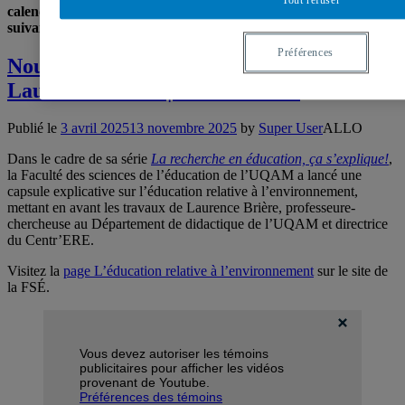
Tout refuser
calendrier – au lien
suivant :
https://journals.openedition.org/ere/11931
Préférences
Nouvelle capsule vidéo sur l’ERE avec
Laurence Brière | 31 mars 2025
Publié le
3 avril 2025
13 novembre 2025
by
Super User
ALLO
Dans le cadre de sa série
La recherche en éducation, ça s’explique!
,
la Faculté des sciences de l’éducation de l’UQAM a lancé une
capsule explicative sur l’éducation relative à l’environnement,
mettant en avant les travaux de Laurence Brière, professeure-
chercheuse au Département de didactique de l’UQAM et directrice
du Centr’ERE.
Visitez la
page L’éducation relative à l’environnement
sur le site de
la FSÉ.
Vous devez autoriser les témoins
publicitaires pour afficher les vidéos
provenant de Youtube.
Préférences des témoins