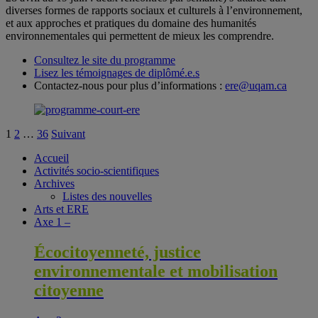
diverses formes de rapports sociaux et culturels à l’environnement,
et aux approches et pratiques du domaine des humanités
environnementales qui permettent de mieux les comprendre.
Consultez le site du programme
Lisez les témoignages de diplômé.e.s
Contactez-nous pour plus d’informations :
ere@uqam.ca
Pagination
1
2
…
36
Suivant
des
Accueil
Activités socio-scientifiques
publications
Archives
Listes des nouvelles
Arts et ERE
Axe 1 –
Écocitoyenneté, justice
environnementale et mobilisation
citoyenne