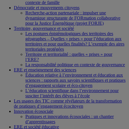
contexte de famille
Démocratie et mouvements citoyens
Recherche-action partenariale : impulser une
dynamique structurante de FORmation collaborative
pour la Justice Énergétique (projet FORJE)
Territoire, gouvernance et société
Les postures épistémologiques des territoires des
géographes – Quelles « prises » pour l’éducation aux
territoires et pour quelles finalités? L’exemple des aires
territoriales protégées
Territoire et territorialité : quelles « prises » pour
l’ERE?
La responsabilité politique en contexte de gouvernance
ERE et enseignement des sciences
Éducation relative à l’environnement et éducation aux
sciences : rapports aux savoirs scientifiques et pratiques
d’engagement scolaire et éco-citoyen
L’éducation scientifique dans l’environnement pour
susciter l’intérêt des élèves à l’école
Les usages des TIC comme révélateurs de la transformation
de pratiques d’engagement écocitoyen
Innovation écosociale
Pratiques et innovations écosociales : un chantier
d’apprentissages
ERE et société éducative