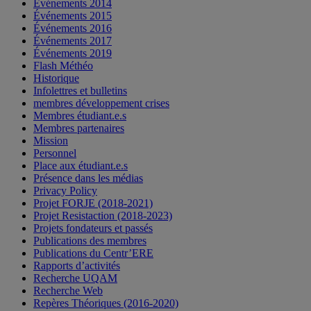
Événements 2014
Événements 2015
Événements 2016
Événements 2017
Événements 2019
Flash Méthéo
Historique
Infolettres et bulletins
membres développement crises
Membres étudiant.e.s
Membres partenaires
Mission
Personnel
Place aux étudiant.e.s
Présence dans les médias
Privacy Policy
Projet FORJE (2018-2021)
Projet Resistaction (2018-2023)
Projets fondateurs et passés
Publications des membres
Publications du Centr’ERE
Rapports d’activités
Recherche UQAM
Recherche Web
Repères Théoriques (2016-2020)