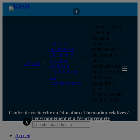
Centre de recherche en éducation et formation relatives à
Laurence Brière
l'environnement et à l'écocitoyenneté
et Martine
Chatelain
Centre de
animeront un
recherche en
webinaire sur la
éducation et
collaboration
formation
entre
UQAM
relatives à
chercheur·e·s et
l'environnement
citoyen·ne·s pour
et à
aborder les
l'écocitoyenneté
enjeux liés à
l’eau et à
l’écocitoyenneté
| 24 avril 2025
Centre de recherche en éducation et formation relatives à
l'environnement et à l'écocitoyenneté
Accueil