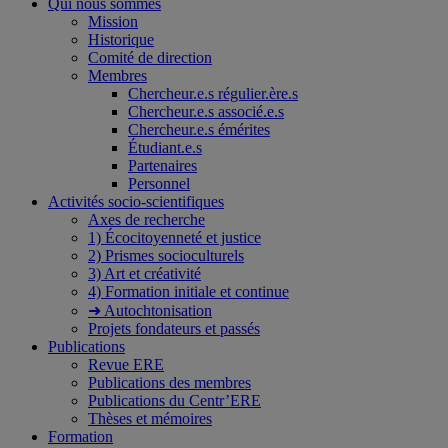
Qui nous sommes
Mission
Historique
Comité de direction
Membres
Chercheur.e.s régulier.ère.s
Chercheur.e.s associé.e.s
Chercheur.e.s émérites
Étudiant.e.s
Partenaires
Personnel
Activités socio-scientifiques
Axes de recherche
1) Écocitoyenneté et justice
2) Prismes socioculturels
3) Art et créativité
4) Formation initiale et continue
➜ Autochtonisation
Projets fondateurs et passés
Publications
Revue ERE
Publications des membres
Publications du Centr’ERE
Thèses et mémoires
Formation