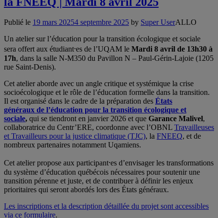
la FNEEQ | Mardi 8 avril 2025
Publié le
19 mars 2025
4 septembre 2025
by
Super User
ALLO
Un atelier sur l’éducation pour la transition écologique et sociale
sera offert aux étudiant⸱es de l’UQAM le
Mardi 8 avril de 13h30 à
17h
, dans la salle N-M350 du Pavillon N – Paul-Gérin-Lajoie (1205
rue Saint-Denis).
Cet atelier aborde avec un angle critique et systémique la crise
socioécologique et le rôle de l’éducation formelle dans la transition.
Il est organisé dans le cadre de la préparation des
États
généraux de l’éducation pour la transition écologique et
sociale
,
qui se tiendront en janvier 2026 et que
Garance Malivel
,
collaboratrice du Centr’ERE, coordonne avec l’OBNL
Travailleuses
et Travailleurs pour la justice climatique (TJC)
, la
FNEEQ
, et de
nombreux partenaires notamment Uqamiens.
Cet atelier propose aux participant⸱es d’envisager les transformations
du système d’éducation québécois nécessaires pour soutenir une
transition pérenne et juste, et de contribuer à définir les enjeux
prioritaires qui seront abordés lors des États généraux.
Les inscriptions et la description détaillée du projet sont accessibles
via ce formulaire
.