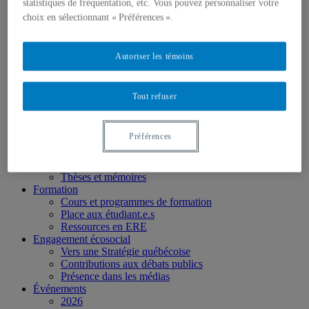
Partenaires
statistiques de fréquentation, etc. Vous pouvez personnaliser votre
Personnel
choix en sélectionnant « Préférences ».
Activités socio-scientifiques
Axes de recherche
1) Écocitoyenneté et justice
Autoriser les témoins
2) Prismes socioculturels
3) Art et créativité
4) Formation initiale et continue
Tout refuser
➜ Autochtonisation
Projets fondateurs et passés
Publications
Préférences
Revue ERE
Publications des membres
Publications du Centr’ERE
Thèses et mémoires
Formation
Cours et programmes de formation
Place aux étudiant.e.s
Ressources en ERE
Engagement écosocial
Vers une Stratégie québécoise
Contributions aux débats publics
Présence dans les médias
Événements
2026