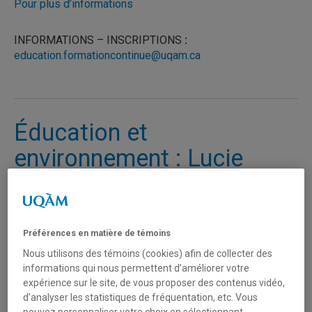
Pour plus d’informations
INFORMATIONS – INSCRIPTIONS
:
education.formationcontinue@uqam.ca
Éducation et
environnement : Lucie
Sauvé et Hugue Asselin
publient une lettre ouverte
dans Le Devoir – 12
Préférences en matière de témoins
septembre 2018
Nous utilisons des témoins (cookies) afin de collecter des
informations qui nous permettent d’améliorer votre
expérience sur le site, de vous proposer des contenus vidéo,
Éducation et environnement, des enjeux étroitement liés
d’analyser les statistiques de fréquentation, etc. Vous