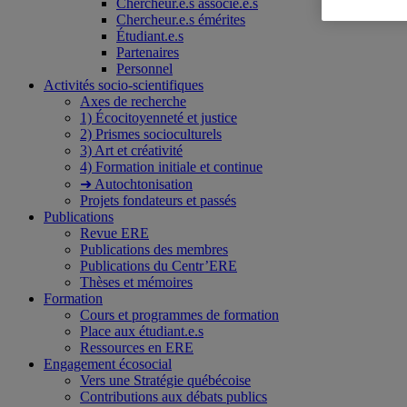
Chercheur.e.s associé.e.s
Chercheur.e.s émérites
Étudiant.e.s
Partenaires
Personnel
Activités socio-scientifiques
Axes de recherche
1) Écocitoyenneté et justice
2) Prismes socioculturels
3) Art et créativité
4) Formation initiale et continue
➜ Autochtonisation
Projets fondateurs et passés
Publications
Revue ERE
Publications des membres
Publications du Centr’ERE
Thèses et mémoires
Formation
Cours et programmes de formation
Place aux étudiant.e.s
Ressources en ERE
Engagement écosocial
Vers une Stratégie québécoise
Contributions aux débats publics