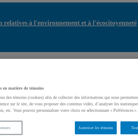
 relatives à l'environnement et à l'écocitoyenneté
relatives à l'environnement et à l'écocitoyenneté
Rapport sommaire
s en matière de témoins
ons des témoins (cookies) afin de collecter des informations qui nous permetten
ience sur le site, de vous proposer des contenus vidéo, d’analyser les statistique
on, etc. Vous pouvez personnaliser votre choix en sélectionnant « Préférences ».
érences
Autoriser les témoins
Tout