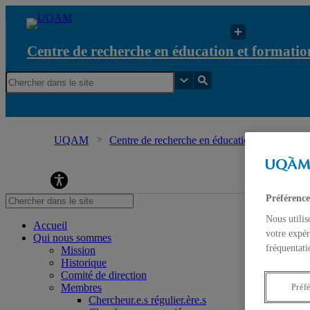
Centre de recherche en éducation et formation
UQAM
Centre de recherche en éducation et formation 
l'écocitoyenneté
Préférence
Nous utilis
Accueil
votre expér
Qui nous sommes
fréquentati
Mission
Historique
Comité de direction
Membres
Préf
Chercheur.e.s régulier.ère.s