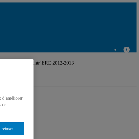
Centre de recherche
en éducation et
 d’activités du Centr’ERE 2012-2013
formation relatives à
l'environnement et à
t d’améliorer
s de
 refuser