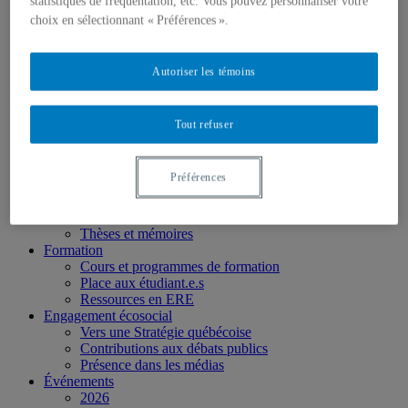
statistiques de fréquentation, etc. Vous pouvez personnaliser votre
Partenaires
Personnel
choix en sélectionnant « Préférences ».
Activités socio-scientifiques
Axes de recherche
1) Écocitoyenneté et justice
Autoriser les témoins
2) Prismes socioculturels
3) Art et créativité
4) Formation initiale et continue
Tout refuser
➜ Autochtonisation
Projets fondateurs et passés
Publications
Préférences
Revue ERE
Publications des membres
Publications du Centr’ERE
Thèses et mémoires
Formation
Cours et programmes de formation
Place aux étudiant.e.s
Ressources en ERE
Engagement écosocial
Vers une Stratégie québécoise
Contributions aux débats publics
Présence dans les médias
Événements
2026