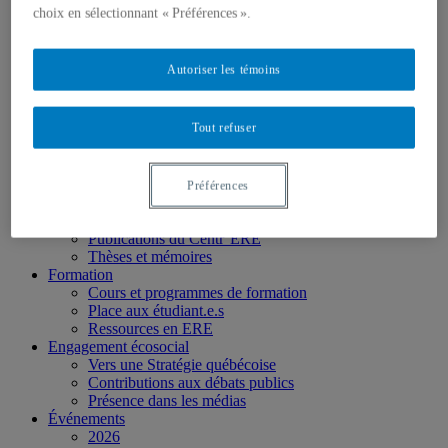
Partenaires
choix en sélectionnant « Préférences ».
Personnel
Activités socio-scientifiques
Axes de recherche
Autoriser les témoins
1) Écocitoyenneté et justice
2) Prismes socioculturels
3) Art et créativité
Tout refuser
4) Formation initiale et continue
➜ Autochtonisation
Projets fondateurs et passés
Publications
Préférences
Revue ERE
Publications des membres
Publications du Centr’ERE
Thèses et mémoires
Formation
Cours et programmes de formation
Place aux étudiant.e.s
Ressources en ERE
Engagement écosocial
Vers une Stratégie québécoise
Contributions aux débats publics
Présence dans les médias
Événements
2026