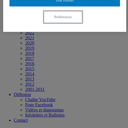
Tout refuser
Présence dans les médias
Événements
2026
2025
Préférences
2024
2023
2022
2021
2020
2019
2018
2017
2016
2015
2014
2013
2012
2001-2011
Diffusion
Chaîne YouTube
Page Facebook
Vidéos et diaporamas
Infolettres et Bulletins
Contact