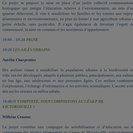
Ce projet se propose la mise en place d’un jardin collectif communautair
biologique qui intègre l’éducation relative à l’environnement, au sein d’u
quartier défavorisé, Il vise à sensibiliser les familles et les voisins aux enjeu
alimentaires et environnementaux, en plus de former à une agriculture urbaine 
petite échelle, sans pesticides. Il s’agit également de favoriser l’esprit d
communauté, la mise en commun et les sentiments d’appartenance.
19:00 – 19:20
PAUSE
19:20
LES AILÉS URBAINS
Aurélie Charpentier
Des ateliers visant à sensibiliser la population urbaine à la biodiversité e
ville ont été développés, adaptés à plusieurs publics, principalement, aux enfant
en bas âge, aux adolescents et aux personnes âgées. Ces ateliers combinen
l’exploration, l’échange d’information et les activités scientifiques. L’accent a ét
mis sur les oiseaux en milieu urbain.
19:40
JE COMPOSTE, NOUS COMPOSTONS AU CÉGEP DE
VICTORIAVILLE !
Wilbène Cenatus
Le projet constitue une campagne de sensibilisation et d’éducation sur l
compostage des résidus alimentaires au Cégep de Victoriaville, principalement