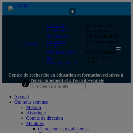
Centre de recherche en éducation et formation relatives à
Centre de
Colloque de fin
l'environnement et à l'écocitoyenneté
recherche en
de programme –
éducation et
L’intervention en
formation
éducation relative
UQAM
relatives à
à
l'environnement
l’environnement |
et à
16 décembre
l'écocitoyenneté
2015
Centre de recherche en éducation et formation relatives à
l'environnement et à l'écocitoyenneté
Accueil
Qui nous sommes
Mission
Historique
Comité de direction
Membres
Chercheur.e.s régulier.ère.s