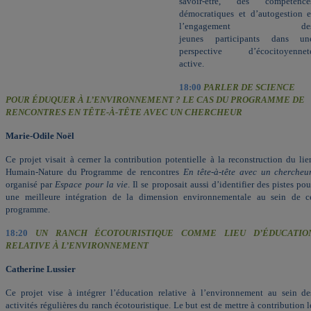
savoir-être, des compétence
démocratiques et d’autogestion
e
l’engagement de
jeunes participants dans un
perspective d’écocitoyennet
active.
18:00
PARLER DE SCIENCE
POUR ÉDUQUER À L’ENVIRONNEMENT ? LE CAS DU PROGRAMME DE
RENCONTRES EN TÊTE-À-TÊTE AVEC UN CHERCHEUR
Marie-Odile Noël
Ce projet visait à cerner la contribution potentielle à la reconstruction du lie
Humain-Nature du Programme de rencontres
En tête-à-tête avec un chercheur
organisé par
Espace pour la vie
. Il se proposait aussi d’identifier des pistes pou
une meilleure intégration de la dimension environnementale au sein de c
programme.
18:20
UN RANCH ÉCOTOURISTIQUE COMME LIEU D’ÉDUCATIO
RELATIVE À L’ENVIRONNEMENT
Catherine Lussier
Ce projet vise à intégrer l’éducation relative à l’environnement au sein de
activités régulières du ranch écotouristique. Le but est de mettre à contribution l