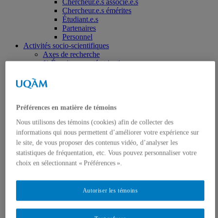
Chercheur.e.s associé.e.s
Chercheur.e.s émérites
Étudiant.e.s
Partenaires
Personnel
Activités socio-scientifiques
Axes de recherche
1) Écocitoyenneté et justice
2) Prismes socioculturels
3) Art et créativité
4) Formation initiale et continue
➜ Autochtonisation
Projets fondateurs et passés
Préférences en matière de témoins
Publications
Nous utilisons des témoins (cookies) afin de collecter des
Revue ERE
informations qui nous permettent d’améliorer votre expérience sur
Publications des membres
Publications du Centr’ERE
le site, de vous proposer des contenus vidéo, d’analyser les
Thèses et mémoires
statistiques de fréquentation, etc. Vous pouvez personnaliser votre
Formation
choix en sélectionnant « Préférences ».
Cours et programmes de formation
Place aux étudiant.e.s
Ressources en ERE
Autoriser les témoins
Engagement écosocial
Vers une Stratégie québécoise
Contributions aux débats publics