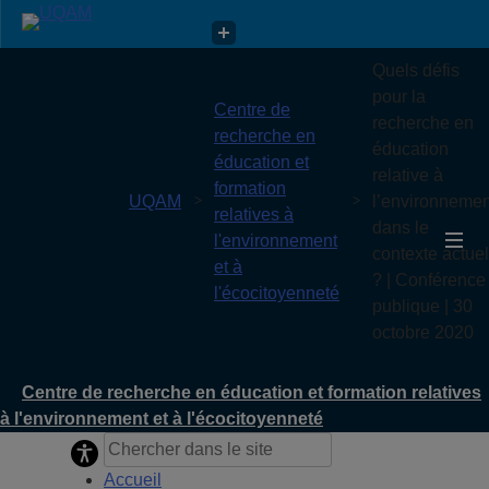
Centre de recherche en éducation et formation relatives à
Quels défis
l'environnement et à l'écocitoyenneté
pour la
Centre de
recherche en
recherche en
éducation
éducation et
relative à
formation
UQAM
l’environnemen
relatives à
dans le
l'environnement
contexte actuel
et à
? | Conférence
l'écocitoyenneté
publique | 30
octobre 2020
Centre de recherche en éducation et formation relatives
à l'environnement et à l'écocitoyenneté
Accueil