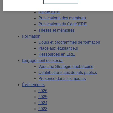
Publications
Revue ERE
Publications des membres
Publications du Centr’ERE
Thèses et mémoires
Formation
Cours et programmes de formation
Place aux étudiant.e.s
Ressources en ERE
Engagement écosocial
Vers une Stratégie québécoise
Contributions aux débats publics
Présence dans les médias
Événements
2026
2025
2024
2023