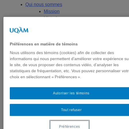
Qui nous sommes
Mission
Historique
Comité de direction
Membres
Chercheur.e.s régulier.ère.s
Préférences en matière de témoins
Chercheur.e.s associé.e.s
Chercheur.e.s émérites
Nous utilisons des témoins (cookies) afin de collecter des
informations qui nous permettent d’améliorer votre expérience su
Étudiant.e.s
le site, de vous proposer des contenus vidéo, d’analyser les
Partenaires
statistiques de fréquentation, etc. Vous pouvez personnaliser vot
Personnel
choix en sélectionnant « Préférences ».
Activités socio-scientifiques
Axes de recherche
Autoriser les témoins
1) Écocitoyenneté et justice
2) Prismes socioculturels
3) Art et créativité
Tout refuser
4) Formation initiale et continue
➜ Autochtonisation
Préférences
Projets fondateurs et passés