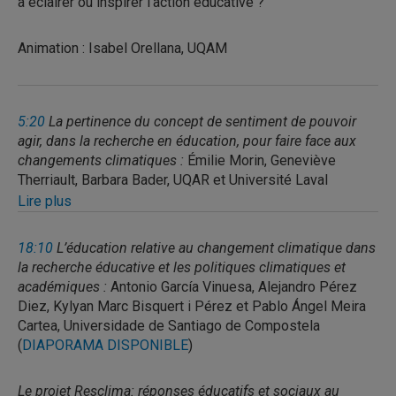
à éclairer ou inspirer l’action éducative ?
hautement médiatique de la Conférence de Paris sur
peut venir former des réflexions critiques et
les changements climatiques en 2015 a donné lieu à
éthiques chez les citoyen.ne.s. Enfin, j’aborderai
Animation : Isabel Orellana, UQAM
ArtCOP21, une manifestation culturelle d’ampleur;
comment des œuvres initialement individuelles se
parmi ses initiatives figurait notamment à l’Espace
sont transformées en oeuvre collective pour aboutir
Fondation EDF l’exposition Climats artificiels, qui –
à des actions politiques citoyennes.
paradoxalement au contexte sociopolitique
5:20
La pertinence du concept de sentiment de pouvoir
complexe, grave et alarmiste de la conférence –
agir, dans la recherche en éducation, pour faire face aux
présentait des oeuvres portant un regard poétique
changements climatiques :
Émilie Morin, Geneviève
et métaphorique sur notre rapport à la nature. Bref,
Therriault, Barbara Bader, UQAR et Université Laval
ces trois expositions me serviront d’études de cas
(
DIAPORAMA DISPONIBLE
)
Lire plus
pour aborder sur une base comparative les
différents aspects mentionnés.
Résumé
: Devant l’urgence d’agir face à la
18:10
L’éducation relative au changement climatique dans
problématique sociale et environnementale des
la recherche éducative et les politiques climatiques et
changements climatiques, l’éducation pour le
académiques :
Antonio García Vinuesa, Alejandro Pérez
développement du pouvoir agir constitue une
Diez, Kylyan Marc Bisquert i Pérez et Pablo Ángel Meira
avenue incontournable. Or, il ne semble pas y avoir
Cartea, Universidade de Santiago de Compostela
de consensus entre les chercheurs en éducation au
(
DIAPORAMA DISPONIBLE
)
climat sur ce que l’on entend par pouvoir agir. Si
certains se réfèrent au sentiment d’efficacité
Le projet Resclima: réponses éducatifs et sociaux au