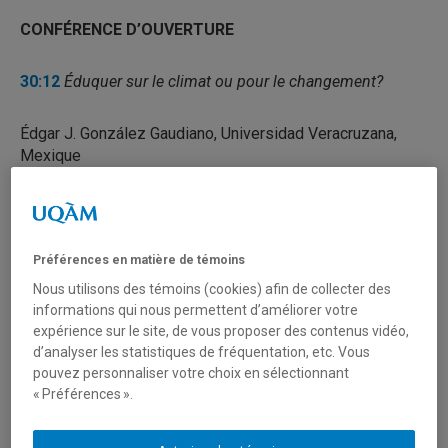
CONFÉRENCE D’OUVERTURE
30:12
Éduquer sur le climat ou pour le changement?
Édgar J. González Gaudiano, Universidad Veracruzana,
Mexique
27:21
Animation
: Lucie Sauvé, UQAM
Traduction simultanée
: Isabel Orellana, UQAM
Préférences en matière de témoins
Nous utilisons des témoins (cookies) afin de collecter des
Interactions avec l’assemblé :
1:11:18
informations qui nous permettent d’améliorer votre
expérience sur le site, de vous proposer des contenus vidéo,
d’analyser les statistiques de fréquentation, etc. Vous
pouvez personnaliser votre choix en sélectionnant
1:36:41
Table ronde //
LES MOUVEMENTS
« Préférences ».
ÉTUDIANTS AU QUÉBEC