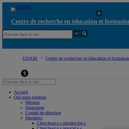
Centre de recherche en éducation et formation
UQAM
Centre de recherche en éducation et formation 
Centre de recherche en éducation et formation re
Accueil
Qui nous sommes
Mission
Historique
Comité de direction
Membres
Chercheur.e.s régulier.ère.s
Chercheur.e.s associé.e.s