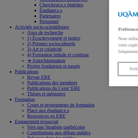
Chercheur.e.s émérites
Étudiant.e.s
Partenaires
Personnel
Activités socio-scientifiques
Préférence
Axes de recherche
1) Écocitoyenneté et justice
Nous utilis
2) Prismes socioculturels
votre expér
3) Art et créativité
fréquentati
4) Formation initiale et continue
➜ Autochtonisation
Projets fondateurs et passés
Préf
Publications
Revue ERE
Publications des membres
Publications du Centr’ERE
Thèses et mémoires
Formation
Cours et programmes de formation
Place aux étudiant.e.s
Ressources en ERE
Engagement écosocial
Vers une Stratégie québécoise
Contributions aux débats publics