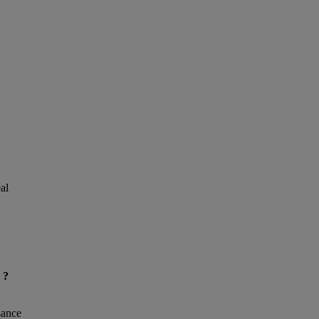
al
 ?
sance