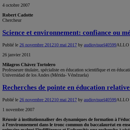
4 octobre 2007
Robert Cadotte
Chercheur
Science et environnement: confiance ou m
Publié le
26 novembre 2012
10 mai 2017
by
audiovisuel40599
ALLO
26 janvier 2011
Milagros Chávez Tortolero
Professeure titulaire, spécialiste en éducation scientifique et en éduca
Universidad de los Andes (Mérida- Vénézuela)
Recherches de pointe en éducation relativ
Publié le
26 novembre 2012
10 mai 2017
by
audiovisuel40599
ALLO
1 novembre 2007
Réussir à institutionnaliser des dynamiques de formation à l’éduc
à l’environnement dans le tronc commun du baccalauréat en en
primaire malgré l’indifférence et l’adversité: une recherche à visé