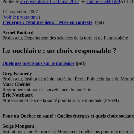
Publié le
26 novembre 2012
10 mai 2017
by
audiovisuel40599
ALLO
17 novembre 2007
(
voir le programme
)
L’énergie : l’état des lieux – Mise en contexte
(ppt)
Armel Boutard
Professeur, Département des sciences de la terre et de l’atmosphère
Le nucléaire : un choix responsable ?
Quelques précisions sur le nucléaire
(pdf)
Greg Kennedy
Professeur, Institut de génie nucléaire, École Polytechnique de Montré
Marc Chénier
Regroupement pour la surveillance du nucléaire
Éric Notebaert
Professionnel-le-s de la santé pour la survie mondiale (PSSM)
Pour un Québec en santé : Quelles énergies et quels choix sociaux
Serge Mongeau
Institut pour une Écosociété, Mouvement québécois pour une décrois