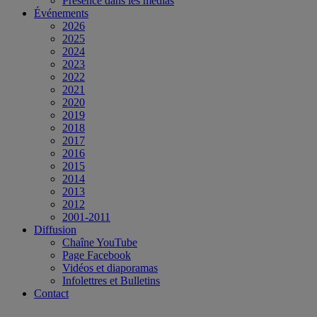
Présence dans les médias
Événements
2026
2025
2024
2023
2022
2021
2020
2019
2018
2017
2016
2015
2014
2013
2012
2001-2011
Diffusion
Chaîne YouTube
Page Facebook
Vidéos et diaporamas
Infolettres et Bulletins
Contact