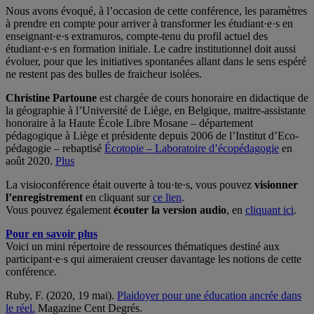
Nous avons évoqué, à l’occasion de cette conférence, les paramètres
à prendre en compte pour arriver à transformer les étudiant·e·s en
enseignant·e·s extramuros, compte-tenu du profil actuel des
étudiant·e·s en formation initiale. Le cadre institutionnel doit aussi
évoluer, pour que les initiatives spontanées allant dans le sens espéré
ne restent pas des bulles de fraicheur isolées.
Christine Partoune
est chargée de cours honoraire en didactique de
la géographie à l’Université de Liège, en Belgique, maitre-assistante
honoraire à la Haute École Libre Mosane – département
pédagogique à Liège et présidente depuis 2006 de l’Institut d’Eco-
pédagogie – rebaptisé
Écotopie – Laboratoire d’écopédagogie
en
août 2020.
Plus
La visioconférence était ouverte à tou·te·s, vous pouvez
visionner
l’enregistrement
en cliquant sur
ce lien
.
Vous pouvez également
écouter la version audio
, en
cliquant ici
.
Pour en savoir plus
Voici un mini répertoire de ressources thématiques destiné aux
participant·e·s qui aimeraient creuser davantage les notions de cette
conférence.
Ruby, F. (2020, 19 mai).
Plaidoyer pour une éducation ancrée dans
le réel.
Magazine Cent Degrés.