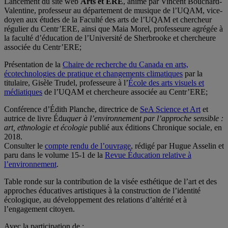
Lancement du site web
Arts et ERE
, animé par Vincent Bouchard-
Valentine, professeur au département de musique de l’UQAM, vice-
doyen aux études de la Faculté des arts de l’UQAM et chercheur
régulier du Centr’ERE, ainsi que Maia Morel, professeure agrégée à
la faculté d’éducation de l’Université de Sherbrooke et chercheure
associée du Centr’ERE;
Présentation de la
Chaire de recherche du Canada en arts,
écotechnologies de pratique et changements climatiques
par la
titulaire, Gisèle Trudel, professeure à l’
École des arts visuels et
médiatiques
de l’UQAM et chercheure associée au Centr’ERE;
Conférence d’Édith Planche, directrice de
SeA Science et Art
et
autrice de livre Éd
uquer à l’environnement par l’approche sensible :
art, ethnologie et écologie
publié aux éditions Chronique sociale, en
2018.
Consulter le
compte rendu de l’ouvrage
, rédigé par Hugue Asselin et
paru dans le volume 15-1 de la
Revue Éducation relative à
l’environnement
.
Table ronde sur la contribution de la visée esthétique de l’art et des
approches éducatives artistiques à la construction de l’identité
écologique, au développement des relations d’altérité et à
l’engagement citoyen.
Avec la participation de :