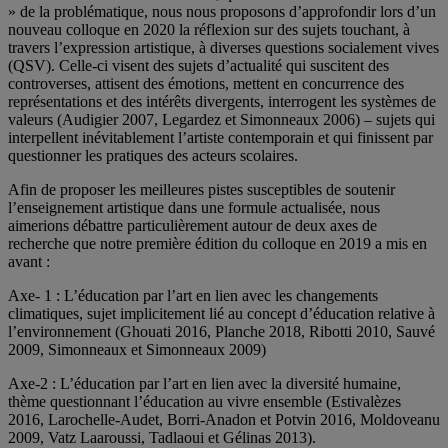
» de la problématique, nous nous proposons d’approfondir lors d’un
nouveau colloque en 2020 la réflexion sur des sujets touchant, à
travers l’expression artistique, à diverses questions socialement vives
(QSV). Celle-ci visent des sujets d’actualité qui suscitent des
controverses, attisent des émotions, mettent en concurrence des
représentations et des intérêts divergents, interrogent les systèmes de
valeurs (Audigier 2007, Legardez et Simonneaux 2006) – sujets qui
interpellent inévitablement l’artiste contemporain et qui finissent par
questionner les pratiques des acteurs scolaires.
Afin de proposer les meilleures pistes susceptibles de soutenir
l’enseignement artistique dans une formule actualisée, nous
aimerions débattre particulièrement autour de deux axes de
recherche que notre première édition du colloque en 2019 a mis en
avant :
Axe- 1 : L’éducation par l’art en lien avec les changements
climatiques, sujet implicitement lié au concept d’éducation relative à
l’environnement (Ghouati 2016, Planche 2018, Ribotti 2010, Sauvé
2009, Simonneaux et Simonneaux 2009)
Axe-2 : L’éducation par l’art en lien avec la diversité humaine,
thème questionnant l’éducation au vivre ensemble (Estivalèzes
2016, Larochelle-Audet, Borri-Anadon et Potvin 2016, Moldoveanu
2009, Vatz Laaroussi, Tadlaoui et Gélinas 2013).