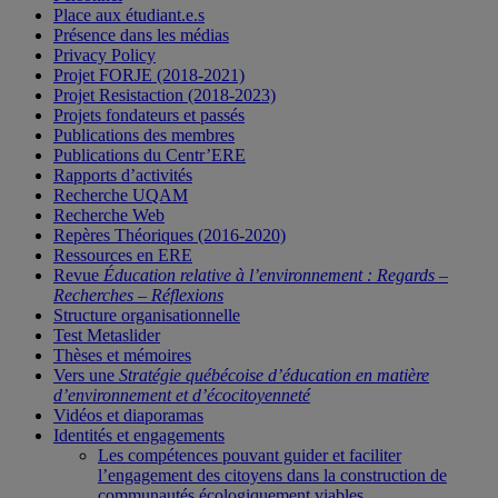
Place aux étudiant.e.s
Présence dans les médias
Privacy Policy
Projet FORJE (2018-2021)
Projet Resistaction (2018-2023)
Projets fondateurs et passés
Publications des membres
Publications du Centr’ERE
Rapports d’activités
Recherche UQAM
Recherche Web
Repères Théoriques (2016-2020)
Ressources en ERE
Revue
Éducation relative à l’environnement : Regards –
Recherches – Réflexions
Structure organisationnelle
Test Metaslider
Thèses et mémoires
Vers une
Stratégie québécoise d’éducation en matière
d’environnement et d’écocitoyenneté
Vidéos et diaporamas
Identités et engagements
Les compétences pouvant guider et faciliter
l’engagement des citoyens dans la construction de
communautés écologiquement viables