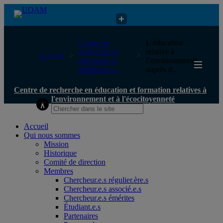
Centre de recherche en éducation et formation relatives à
Centre de
L’éducation
l'environnement et à l'écocitoyenneté
recherche en
relative à
UQAM
éducation et
l’environnement
formation r...
auprès d...
Centre de recherche en éducation et formation relatives à
l'environnement et à l'écocitoyenneté
Accueil
Qui nous sommes
Mission
Historique
Comité de direction
Membres
Chercheur.e.s régulier.ère.s
Chercheur.e.s associé.e.s
Chercheur.e.s émérites
Étudiant.e.s
Partenaires