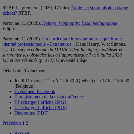
RTBF La première. (2020, 17 juin).
École : et si on faisait la classe
dehors?
RTBF.
Partoune, C. (2020).
Dehors, j’apprends: Essai pédagogique
.
Edipro.
Partoune, C. (2020).
Un curriculum innovant pour acquérir une
identité professionnelle «Extramuros»
. Dans Henry, V. et Simons,
G.,
Deuxième colloque du DIDACTIfen Identifier, modéliser et
surmonter les obstacles liés à l’apprentissage 7 et 8 juillet 2020
Livret des résumés
(p. 272). Université Liège.
Détails de l’événement
Jeudi 11 mars, à 11 h À 12 h 30 (Québec) et à 17 h à 18 h 30
(Belgique)
Événement Facebook
Enregistrement de la visioconférence
Télécharger l’affiche [JPG]
Télécharger l’affiche [PDF]
Diaporama [PDF]
Pagination
Précédant
1
2
des
Accueil