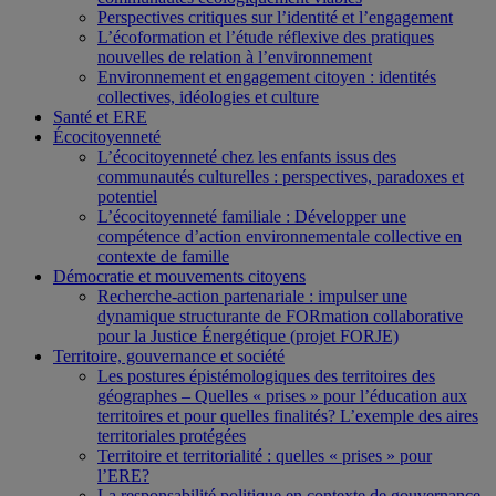
Perspectives critiques sur l’identité et l’engagement
L’écoformation et l’étude réflexive des pratiques
nouvelles de relation à l’environnement
Environnement et engagement citoyen : identités
collectives, idéologies et culture
Santé et ERE
Écocitoyenneté
L’écocitoyenneté chez les enfants issus des
communautés culturelles : perspectives, paradoxes et
potentiel
L’écocitoyenneté familiale : Développer une
compétence d’action environnementale collective en
contexte de famille
Démocratie et mouvements citoyens
Recherche-action partenariale : impulser une
dynamique structurante de FORmation collaborative
pour la Justice Énergétique (projet FORJE)
Territoire, gouvernance et société
Les postures épistémologiques des territoires des
géographes – Quelles « prises » pour l’éducation aux
territoires et pour quelles finalités? L’exemple des aires
territoriales protégées
Territoire et territorialité : quelles « prises » pour
l’ERE?
La responsabilité politique en contexte de gouvernance