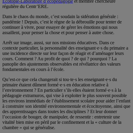
Écotopie-Laboratoire d’écopédagogie
et membre chercheure
régulière du Centr’ERE.
Dans le chaos du monde, c’est soudain la sidération générale :
pandémie ! Depuis, c’est le règne de la débrouille pour tenter de
continuer à vivre, pour essayer de gérer les émotions qui nous
assaillent, pour penser la chose et pour penser à autre chose.
Arrêt sur image, aussi, sur nos missions éducatives. Dans ce
contexte particulier, la personnalité des enseignant·e·s du primaire a
une incidence directe sur leur façon de réagir et d’aménager leurs
cours. Comment ? Au profit de quoi ? de qui ? pourquoi ? La
panoplie des ajustements observables est révélatrice des valeurs
fondamentales en cours à l’école.
Qu’est-ce que cela changerait si tou·te·s les enseignant·e·s du
primaire étaient dûment formé·e·s en éducation relative à
l’environnement ? En particulier s’ils·elles étaient formé·e·s à la
pédagogie extramuros, qui vise à exploiter le plus souvent possible
les environs immédiats de l’établissement scolaire pour aider l’enfant
à construire son identité environnementale et écocitoyenne, ainsi que
des apprentissages dans toutes les disciplines ? Et leur donner
l’occasion de bouger, de manipuler, de ressentir : entretenir une
vitalité bien mise en péril par le confinement et la « culture de la
chambre » qui se généralise.