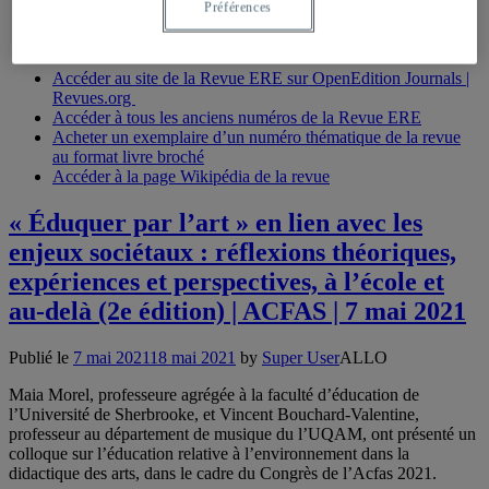
Télécharger l’affiche [JPG]
Préférences
Programme du Cycle de webinaires de la revue ERE 2020-
2021
Accéder au site de la Revue ERE sur OpenEdition Journals |
Revues.org
Accéder à tous les anciens numéros de la Revue ERE
Acheter un exemplaire d’un numéro thématique de la revue
au format livre broché
Accéder à la page Wikipédia de la revue
« Éduquer par l’art » en lien avec les
enjeux sociétaux : réflexions théoriques,
expériences et perspectives, à l’école et
au-delà (2e édition) | ACFAS | 7 mai 2021
Publié le
7 mai 2021
18 mai 2021
by
Super User
ALLO
Maia Morel, professeure agrégée à la faculté d’éducation de
l’Université de Sherbrooke, et Vincent Bouchard-Valentine,
professeur au département de musique du l’UQAM, ont présenté un
colloque sur l’éducation relative à l’environnement dans la
didactique des arts, dans le cadre du Congrès de l’Acfas 2021.