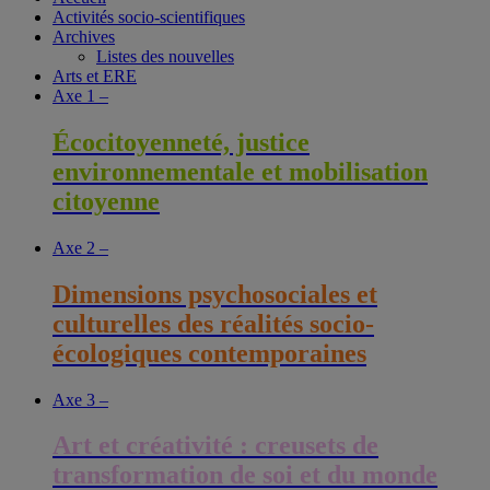
Activités socio-scientifiques
publications
Archives
Listes des nouvelles
Arts et ERE
Axe 1 –
Écocitoyenneté, justice
environnementale et mobilisation
citoyenne
Axe 2 –
Dimensions psychosociales et
culturelles des réalités socio-
écologiques contemporaines
Axe 3 –
Art et créativité : creusets de
transformation de soi et du monde