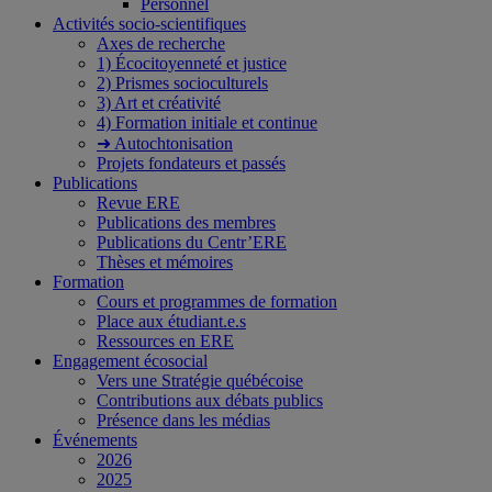
Personnel
Activités socio-scientifiques
Axes de recherche
1) Écocitoyenneté et justice
2) Prismes socioculturels
3) Art et créativité
4) Formation initiale et continue
➜ Autochtonisation
Projets fondateurs et passés
Publications
Revue ERE
Publications des membres
Publications du Centr’ERE
Thèses et mémoires
Formation
Cours et programmes de formation
Place aux étudiant.e.s
Ressources en ERE
Engagement écosocial
Vers une Stratégie québécoise
Contributions aux débats publics
Présence dans les médias
Événements
2026
2025