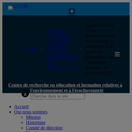
Centre de recherche en éducation et formation relatives à
Systématisation
l'environnement et à l'écocitoyenneté
Centre de
d’une
recherche en
problématisation
éducation et
de recherche en
formation
éducation. Une
UQAM
relatives à
approche
l'environnement
phénoménologique
et à
| Séminaire
l'écocitoyenneté
étudiant | 14
décembre 2022
Centre de recherche en éducation et formation relatives à
l'environnement et à l'écocitoyenneté
Accueil
Qui nous sommes
Mission
Historique
Comité de direction