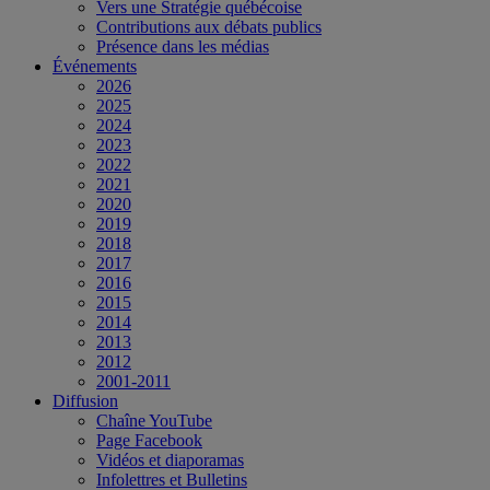
Vers une Stratégie québécoise
Contributions aux débats publics
Présence dans les médias
Événements
2026
2025
2024
2023
2022
2021
2020
2019
2018
2017
2016
2015
2014
2013
2012
2001-2011
Diffusion
Chaîne YouTube
Page Facebook
Vidéos et diaporamas
Infolettres et Bulletins