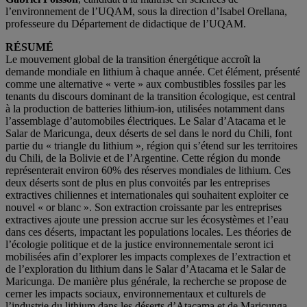
l’environnement de l’UQAM, sous la direction d’Isabel Orellana,
professeure du Département de didactique de l’UQAM.
RÉSUMÉ
Le mouvement global de la transition énergétique accroît la
demande mondiale en lithium à chaque année. Cet élément, présenté
comme une alternative « verte » aux combustibles fossiles par les
tenants du discours dominant de la transition écologique, est central
à la production de batteries lithium-ion, utilisées notamment dans
l’assemblage d’automobiles électriques. Le Salar d’Atacama et le
Salar de Maricunga, deux déserts de sel dans le nord du Chili, font
partie du « triangle du lithium », région qui s’étend sur les territoires
du Chili, de la Bolivie et de l’Argentine. Cette région du monde
représenterait environ 60% des réserves mondiales de lithium. Ces
deux déserts sont de plus en plus convoités par les entreprises
extractives chiliennes et internationales qui souhaitent exploiter ce
nouvel « or blanc ». Son extraction croissante par les entreprises
extractives ajoute une pression accrue sur les écosystèmes et l’eau
dans ces déserts, impactant les populations locales. Les théories de
l’écologie politique et de la justice environnementale seront ici
mobilisées afin d’explorer les impacts complexes de l’extraction et
de l’exploration du lithium dans le Salar d’Atacama et le Salar de
Maricunga. De manière plus générale, la recherche se propose de
cerner les impacts sociaux, environnementaux et culturels de
l’industrie du lithium dans les déserts d’Atacama et de Maricunga.