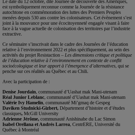
Le date du 12 octobre, dite Journée de découverte des Amériques,
est symboliquement reconnue comme la Journée de la résistance
autochtone en commémoration des luttes des Premiers Peuples
menées depuis 530 ans contre les colonisateurs. Cet évènement s’est
joint à la mouvance pour une écocitoyenneté engagée visant à faire
face à la vague actuelle de colonisation des territoires par l’industrie
extractive.
Ce séminaire s’inscrivait dans le cadre des Journées de l’éducation
relative à l’environnement 2022 et plus spécifiquement, au sein des
activités du projet Resistaction –
Les dimensions critique et politique
de l’éducation relative à l’environnement en contexte de conflit
socioécologique et leur apport à l’émergence d’alternatives
, qui se
penche sur ces réalités au Québec et au Chili.
Avec la participation de :
Denise Jourdain
, communauté d’Uashat mak Mani-utenam
Réal Junior Leblanc
, communauté d’Uashat mak Mani-utenam
Valérie Ivy Hamelin
, communauté Mi’gmaq de Gespeg
Daviken Studnicki-Gizbert,
Département d’histoire et d’études
classiques
,
McGill University
Adrienne Jérôme,
communauté Anishinabe du Lac Simon
Isabel Orellana
et Andrés Larrea
, CentrERE, Université du
Québec à Montréal