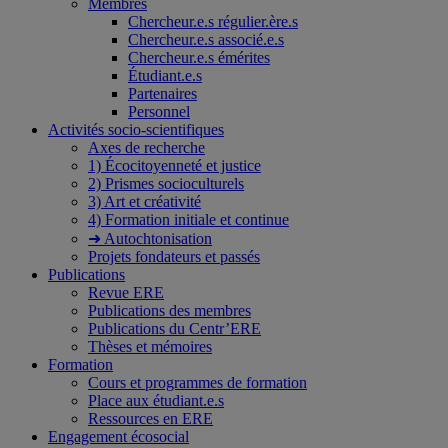
Membres
Chercheur.e.s régulier.ère.s
Chercheur.e.s associé.e.s
Chercheur.e.s émérites
Étudiant.e.s
Partenaires
Personnel
Activités socio-scientifiques
Axes de recherche
1) Écocitoyenneté et justice
2) Prismes socioculturels
3) Art et créativité
4) Formation initiale et continue
➜ Autochtonisation
Projets fondateurs et passés
Publications
Revue ERE
Publications des membres
Publications du Centr’ERE
Thèses et mémoires
Formation
Cours et programmes de formation
Place aux étudiant.e.s
Ressources en ERE
Engagement écosocial