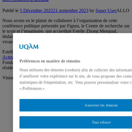
Publié le
5 Décembre 2022
21 septembre 2023
by
Super User
ALLO
Nous avons eu le plaisir de collaborer à l’organisation de cette
conférence publique présentée par Figura, le Centre de recherche sur
le texte et l’imaginaire, qui accueillait Estelle Zhong Mengual,
titulaire de la chaire Habiter le paysage – l’art à la rencontre du
vivant, et historienne de l’art.
Estelle Zhong Mengual a publié récemment deux ouvrages chez
Actes sud
. Elle a remporté le prix de la recherche 2022 de la
Préférences en matière de témoins
Fondation Grantham pour l’art et l’environnement assorti d’une
résidence d’un mois à la Fondation.
Nous utilisons des témoins (cookies) afin de collecter des informat
d’améliorer votre expérience sur le site, de vous proposer des conte
Visionner l’enregistrement de la conférence publique
statistiques de fréquentation, etc. Vous pouvez personnaliser votre 
« Préférences ».
Vous devez autoriser les témoins
publicitaires pour afficher les vidéos
Autoriser les témoins
provenant de Youtube.
Préférences des témoins
Tout refuser