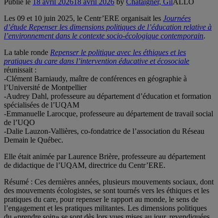
Publié le
18 avril 2026
18 avril 2026
by
Chataigner, Gil
ALLO
Les 09 et 10 juin 2025, le Centr’ERE organisait les
Journées
d’étude Repenser les dimensions politiques de l’éducation relative à
l’environnement dans le contexte socio-écologique contemporain
.
La table ronde
Repenser le politique avec les éthiques et les
pratiques du care dans l’intervention éducative et écosociale
réunissait :
-Clément Barniaudy, maître de conférences en géographie à
l’Université de Montpellier
-Audrey Dahl, professeure au département d’éducation et formation
spécialisées de l’UQAM
-Emmanuelle Larocque, professeure au département de travail social
de l’UQO
-Dalie Lauzon-Vallières, co-fondatrice de l’association du Réseau
Demain le Québec.
Elle était animée par Laurence Brière, professeure au département
de didactique de l’UQAM, directrice du Centr’ERE.
Résumé : Ces dernières années, plusieurs mouvements sociaux, dont
des mouvements écologistes, se sont tournés vers les éthiques et les
pratiques du care, pour repenser le rapport au monde, le sens de
l’engagement et les pratiques militantes. Les dimensions politiques
du «prendre soin» se sont dès lors vues mises au jour, revendiquées