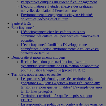
Perspectives critiques sur l’identité et l’engagement
L’écoformation et l’étude réflexive des pratiques
nouvelles de relation à l’environnement
Environnement et engagement citoyen : identités
collectives, idéologies et culture
Santé et ERE
Écocitoyenneté
L’écocitoyenneté chez les enfants issus des
communautés culturelles : perspectives, paradoxes et
potentiel
L’écocitoyenneté familiale : Développer une
compétence d’action environnementale collective en
contexte de famille
Démocratie et mouvements citoyens
Recherche-action partenariale : impulser une
dynamique structurante de FORmation collaborative
pour la Justice Énergétique (projet FORJE)
Territoire, gouvernance et société
Les postures épistémologiques des territoires des
géographes – Quelles « prises » pour l’éducation aux
territoires et pour quelles finalités? L’exemple des aires
territoriales protégées
Territoire et territorialité : quelles « prises » pour
l’ERE?
La responsabilité politique en contexte de gouvernance