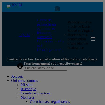
Centre de recherche en éducation et formation relatives à
Centre de
Publication d’un
l'environnement et à l'écocitoyenneté
recherche en
article de Lucie
éducation et
Sauvé et Virginie
formation
UQAM
Boelen sur la
relatives à
construction
l'environnement
d’une identité
et à
écologique
l'écocitoyenneté
Centre de recherche en éducation et formation relatives à
l'environnement et à l'écocitoyenneté
Accueil
Qui nous sommes
Mission
Historique
Comité de direction
Membres
Chercheur.e.s régulier.ère.s