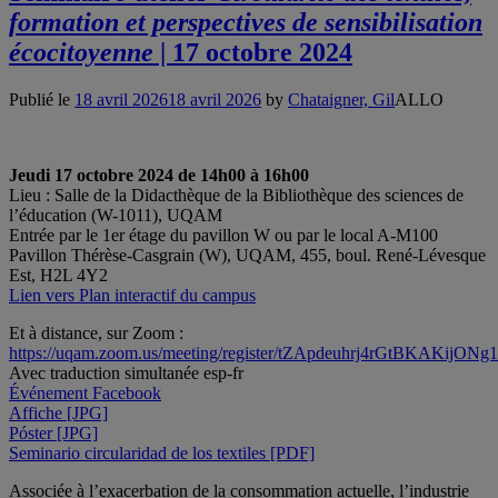
formation et perspectives de sensibilisation
écocitoyenne
| 17 octobre 2024
Publié le
18 avril 2026
18 avril 2026
by
Chataigner, Gil
ALLO
Jeudi 17 octobre 2024 de 14h00 à 16h00
Lieu : Salle de la Didacthèque de la Bibliothèque des sciences de
l’éducation (W-1011), UQAM
Entrée par le 1er étage du pavillon W ou par le local A-M100
Pavillon Thérèse-Casgrain (W), UQAM, 455, boul. René-Lévesque
Est, H2L 4Y2
Lien vers Plan interactif du campus
Et à distance, sur Zoom :
https://uqam.zoom.us/meeting/register/tZApdeuhrj4rGtBKAKijO
Avec traduction simultanée esp-fr
Événement Facebook
Affiche [JPG]
Póster [JPG]
Seminario circularidad de los textiles [PDF]
Associée à l’exacerbation de la consommation actuelle, l’industrie