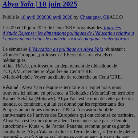
Abya Yala
| 10 juin 2025
Publié le
18 avril 2026
30 avril 2026
by
Chataigner, Gil
ALLO
Les 09 et 10 juin 2025, le Centr’ERE organisait les
Journées
d’étude Repenser les dimensions politiques de l’éducation relative à
l’environnement dans le contexte socio-écologique contemporain
.
Le séminaire
L’éducation au politique en Abya Yala
réunissait :
-Roméo Gongora, professeur à l’Ecole des arts visuels et
médiatiques
-Gina Thésée, professeure au département de didactique de
l’UQAM, chercheure régulière au Centr’ERE
-Marie-Michèle Voyer, auxiliaire de recherche au Centr’ERE.
Résumé : Abya Yala désigne le territoire sur lequel nous nous
trouvons ici même, en présence, à Tiohtià:ke (Montréal) en territoire
Kanien’kehá:ka (Mohawk). Abya Yala est le nom de cette partie du
monde, ce continent, qui lui est donné par les représentants des
Peuples autochtones réunis en 1992 à l’occasion du 500e
anniversaire de l’arrivée des Européens qui ont colonisé ce territoire.
Abya Yala est le nom donné à leur Terre ancestrale par le Peuple
autochtone « Kuna », de l’actuel Panama, reconnu pour sa grande
combativité. Abya Yala veut dire : « Terre de vie », « Terre de pleine
maturité », et où Nature et Culture se conjuguent. À partir de leur