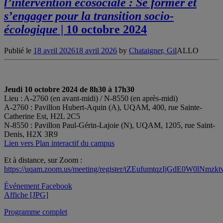
l’intervention écosociale : Se former et
s’engager pour la transition socio-
écologique
| 10 octobre 2024
Publié le
18 avril 2026
18 avril 2026
by
Chataigner, Gil
ALLO
Jeudi 10 octobre 2024 de 8h30 à 17h30
Lieu : A-2760 (en avant-midi) / N-8550 (en après-midi)
A-2760 : Pavillon Hubert-Aquin (A), UQAM, 400, rue Sainte-
Catherine Est, H2L 2C5
N-8550 : Pavillon Paul-Gérin-Lajoie (N), UQAM, 1205, rue Saint-
Denis, H2X 3R9
Lien vers Plan interactif du campus
Et à distance, sur Zoom :
https://uqam.zoom.us/meeting/register/tZEufumtqzIjGdE0W0lNm
Événement Facebook
Affiche [JPG]
Programme complet