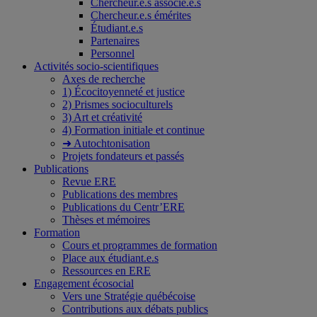
Chercheur.e.s associé.e.s
Chercheur.e.s émérites
Étudiant.e.s
Partenaires
Personnel
Activités socio-scientifiques
Axes de recherche
1) Écocitoyenneté et justice
2) Prismes socioculturels
3) Art et créativité
4) Formation initiale et continue
➜ Autochtonisation
Projets fondateurs et passés
Publications
Revue ERE
Publications des membres
Publications du Centr’ERE
Thèses et mémoires
Formation
Cours et programmes de formation
Place aux étudiant.e.s
Ressources en ERE
Engagement écosocial
Vers une Stratégie québécoise
Contributions aux débats publics