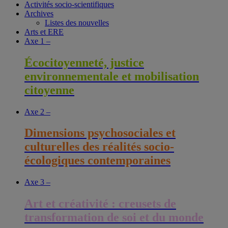
Activités socio-scientifiques
publications
Archives
Listes des nouvelles
Arts et ERE
Axe 1 –
Écocitoyenneté, justice
environnementale et mobilisation
citoyenne
Axe 2 –
Dimensions psychosociales et
culturelles des réalités socio-
écologiques contemporaines
Axe 3 –
Art et créativité : creusets de
transformation de soi et du monde