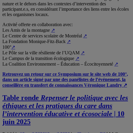
nature et le dehors dans les contextes d’intervention des
participant.e.s, en considérant l’importance des liens entre les écoles
et les organismes locaux.
Activité offerte en collaboration avec:
Les Amis de la montagne
↗︎
Le Centre de services scolaire de Montréal
↗︎
La Fondation Monique-Fitz-Back
↗︎
100°
↗︎
Le Pôle sur la ville résiliente de l’UQAM
↗︎
Le Campus de la transition écologique
↗︎
La Coalition Environnement – Éducation – Écocitoyenneté
↗︎
Retrouvez un retour sur ce Symposium sur le site web de 100°,
dans un article signé par une des panélistes de l’événement, la
conseillère en transfert de connaissances Véronique Landry ↗︎
Table ronde
Repenser le politique avec les
éthiques et les pratiques du care dans
l’intervention éducative et écosociale
| 10
juin 2025