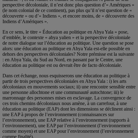
perspective décoloniale, il n’est donc plus question d’« Amériques »
(le nom colonial de ce continent), pas plus qu’il n’est question de «
découverte » ou d’« Indiens », et encore moins, de « découverte des
Indiens d’Amériques ».
En ce sens, le titre « Éducation au politique en Abya Yala » pose,
d’emblée, le contexte « abya yalien » et la perspective décoloniale
de notre dialogue sur l’éducation au politique. Une question se pose
alors: une éducation au politique en Abya Yala est-elle possible en
dehors des perspectives décoloniales? Notre prémisse est la suivante
: en Abya Yala, du Sud au Nord, en passant par le Centre, une
éducation au politique est ou devrait être de facto décoloniale.
Dans cet échange, nous esquisserons une éducation au politique à
partir de trois perspectives décoloniales en Abya Yala : i) les arts
décoloniaux en mouvements sociaux; ii) une rencontre sensible entre
une personne allochtone et une communauté autochtone; iii) le
marronnage des personnes mises en esclavage. La convergence de
ces trois chemins décoloniaux nous amène, à un carrefour, à une
éducation au politique (EAP) dont les dimensions se déclinent ainsi :
une EAP à propos de l’environnement (connaissances sur
l’environnement), une EAP relative à l’environnement (rapports à
l’environnement), une EAP par l’environnement (l’environnement
comme moyen) et une EAP pour l’environnement (l’environnement
comme finalité).