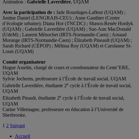
Animation :
Gabrielle Laverdière
, UQAM
Avec la participation de :
Jade Bourdages-Lafleur (UQAM) ;
Justine Daniel (LENGRAIS-CEU) ; Anne Gauthier (Centre
d’écologie urbaine); Diana Hor (TNCDC) ; Shawn-Renée Hordyk
(UQAM) ; Gabrielle Laverdière (UQAM) ; Sue-Ann MacDonald
(UdeM) ; Laurent Ménochet (IRTS-Normandie-Caen) ; Arnaud
Morange (IRTS-Normandie-Caen) ; Élizabeth Pineault (UQAM) ;
Sarah Richard (CÉPOP) ; Mélissa Roy (UQAM) et Carolanne St-
Louis (UQAM)
Comité organisateur
Hugue Asselin, chargé de cours et coordonnateur du Centr’ERE,
UQAM
Sylvie Jochems, professeure à l’École de travail social, UQAM
e
Gabrielle Laverdière, étudiante 2
cycle à l’École de travail social,
UQAM
e
Elizabeth Pinault, étudiante 2
cycle à l’École de travail social,
UQAM
Carine Villemagne, professeure en éducation à l’Université de
Sherbrooke.
Pagination
1
2
Suivant
des
Accueil